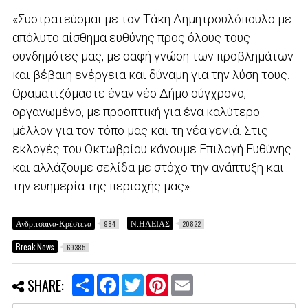
«Συστρατεύομαι με τον Τάκη Δημητρουλόπουλο με
απόλυτο αίσθημα ευθύνης προς όλους τους
συνδημότες μας, με σαφή γνώση των προβλημάτων
και βέβαιη ενέργεια και δύναμη για την λύση τους.
Οραματιζόμαστε έναν νέο Δήμο σύγχρονο,
οργανωμένο, με προοπτική για ένα καλύτερο
μέλλον για τον τόπο μας και τη νέα γενιά. Στις
εκλογές του Οκτωβρίου κάνουμε Επιλογή Ευθύνης
και αλλάζουμε σελίδα με στόχο την ανάπτυξη και
την ευημερία της περιοχής μας».
Ανδρίτσαινα-Κρέστενα
Ν.ΗΛΕΙΑΣ
984
20822
Break News
69385
S
F
T
P
E
SHARE:
h
a
w
i
m
a
c
i
n
a