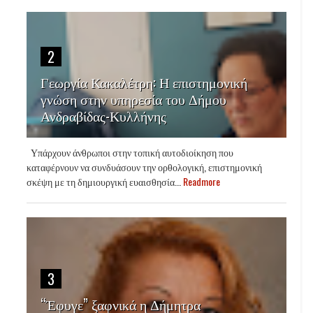
2
Γεωργία Κακαλέτρη: Η επιστημονική
γνώση στην υπηρεσία του Δήμου
Ανδραβίδας-Κυλλήνης
Υπάρχουν άνθρωποι στην τοπική αυτοδιοίκηση που
καταφέρνουν να συνδυάσουν την ορθολογική, επιστημονική
σκέψη με τη δημιουργική ευαισθησία...
Readmore
3
“Έφυγε” ξαφνικά η Δήμητρα