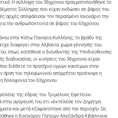
ατικά. Η σύλληψη του 36χρονου πραγματοποιήθηκε το
τάλματος Σύλληψης που είχαν εκδώσει σε βάρος του
ικές αρχές αποφάσισαν τον περασμένο Ιανουάριο την
 για την ανθρωποκτονία σε βάρος του 63χρονου.
άνου στην Κάτω Παναγία Κυλλήνης, το βράδυ της
είχε διαφύγει στην Αλβανία, χώρα γέννησής του,
του, όπως κατέθεσε ο διευθυντής της Υποδιεύθυνσης
ς διαδικασίας, οι κινήσεις του 36χρονου είχαν
ου διέθετε το πρατήριο υγρών καυσίμων στην
ην άρση του τηλεφωνικού απορρήτου προέκυψε η
 η δολοφονία του 63χρονου.
γγελέας της έδρας του Τριμελούς Εφετείου
 στην αγόρευσή του ότι «εκτέλεσε τον Δημήτρη
ματα και μετά εξαφανίστηκε από την περιοχή». Ως
τάθηκε η δικηγόρος Πατρών Αλεξάνδρα Κβάσνιουκ.