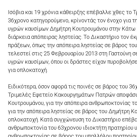
Ισόβια και 19 χρόνια κάθειρξης επέβαλλε χθες το
36χρονο κατηγορούμενο, κρίνοντάς τον ένοχο για τ
υγρών καυσίμων Δημήτρη Κουτρουμάνου στην Κάτω Π
διάρκεια απόπειρας ληστείας. Το Δικαστήριο τον έκ
πράξεων, όπως την απόπειρα ληστείας σε βάρος του
τελεστεί στις 25 Φεβρουαρίου 2013 στη Γαστούνη σ
υγρών καυσίμων, όπου οι δράστες είχαν πυροβολήσ
για οπλοκατοχή.
Ειδικότερα, όσον αφορά τις ποινές σε βάρος του 3
Τριμελές Εφετείο Κακουργημάτων Πατρών αποφάσισ
Κουτρουμάνου, για την απόπειρα ανθρωποκτονίας τ
για την απόπειρα ληστείας σε βάρος του Δημήτρη Κο
οπλοκατοχή. Κατά συγχώνευση το Δικαστήριο επέβα
ανθρωποκτονία του 63χρονου ιδιοκτήτη πρατηρίου υ
ανθρωποκτονίας σε βάρος του υπαλλήλου πρατηρίου