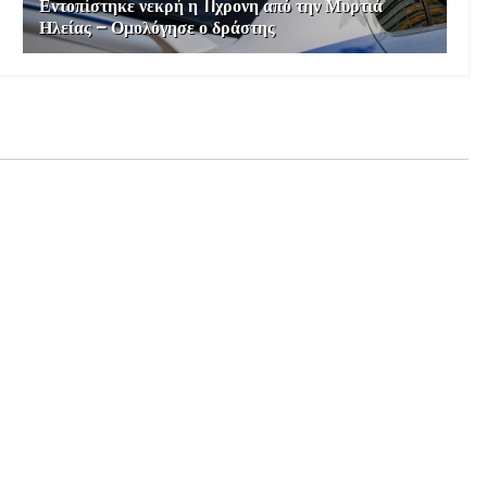
Εντοπίστηκε νεκρή η 11χρονη από την Μυρτιά
Ηλείας – Ομολόγησε ο δράστης