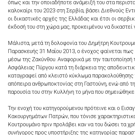
όπως και την οποιαδήποτε ανάμειξή του στα περιστ
καλοκαίρι του 2023 στη Σερβία, βάσει Διεθνούς Εν
οι δικαστικές αρχές της Ελλάδας και έτσι οι σερβ
έκδοσή του στη χώρα μας, προκειμένου να δικαστεί
Μάλιστα, μετά τη δολοφονία του Δημήτρη Κουτρουμ
Παρασκευής 31 Μαΐου 2013, ο ένοχος φαίνεται πως 
μέσω της Ζακύνθου. Αναφορικά με την ταυτοποίησή 
Ασφάλειας Πύργου κατά τη διάρκεια της αποδεικτική
καταγραφεί από κλειστό κύκλωμα παρακολούθησης π
απόπειρα ανθρωποκτονίας στη Γαστούνη, ενώ από τ
παρουσία του στην Κυλλήνη το μήνα που σημειώθηκε
Την ενοχή του κατηγορούμενου πρότεινε και ο Εισα
Κακουργημάτων Πατρών, που τόνισε χαρακτηριστικά
Κουτρουμάνο πριν προλάβει καν να του δώσει τα χρή
συνήγορος προς υποστήριξης της κατηγορίας παρασ