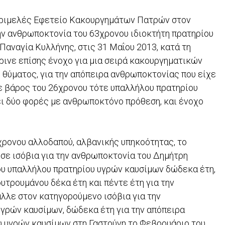
 Τριμελές Εφετείο Κακουργημάτων Πατρών στον
ην ανθρωποκτονία του 63χρονου ιδιοκτήτη πρατηρίου
αναγία Κυλλήνης, στις 31 Μαΐου 2013, κατά τη
ρινε επίσης ένοχο για μια σειρά κακουργηματικών
 θύματος, για την απόπειρα ανθρωποκτονίας που είχε
ε βάρος του 26χρονου τότε υπαλλήλου πρατηρίου
ει δύο φορές με ανθρωποκτόνο πρόθεση, και ένοχο
6χρονου αλλοδαπού, αλβανικής υπηκοότητας, το
ε ισόβια για την ανθρωποκτονία του Δημήτρη
ου υπαλλήλου πρατηρίου υγρών καυσίμων δώδεκα έτη,
υτρουμάνου δέκα έτη και πέντε έτη για την
λλε στον κατηγορούμενο ισόβια για την
γρών καυσίμων, δώδεκα έτη για την απόπειρα
 υγρών καυσίμων στη Γαστούνη το Φεβρουάριο του