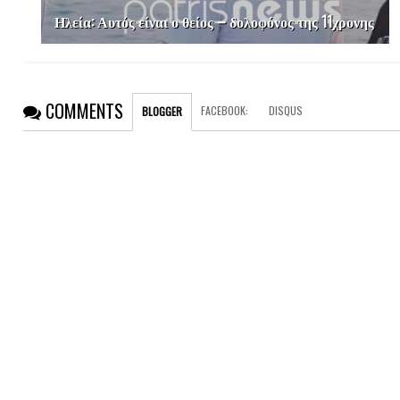
Ηλεία: Αυτός είναι ο θείος – δολοφόνος της 11χρονης
COMMENTS
FACEBOOK
:
DISQUS
BLOGGER