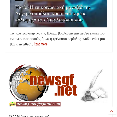
Ηλεία: Η επικοινωνιακή μοναξιά της
Αυγερινοπούλου και οι «ασκήσεις
κάλυψης» του Νικολακόπουλου
Το πολιτικό σκηνικό της Ηλείας βρισκόταν πάντα στο επίκεντρο
έντονων ισορροπιών, όμως η τρέχουσα περίοδος αναδεικνύει μια
βαθιά αντίθεσ...
Readmore
©
2026
"Ενδείξεις-Αποδείξεις"