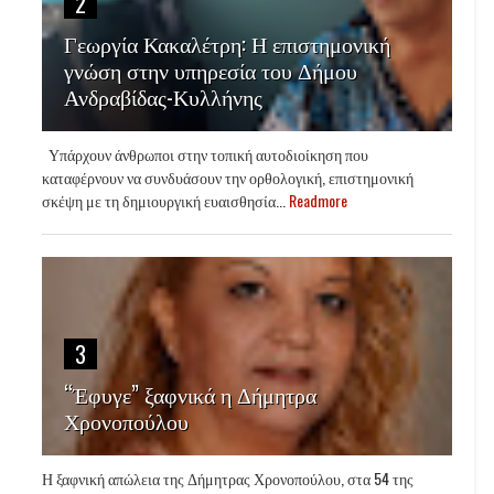
2
Γεωργία Κακαλέτρη: Η επιστημονική
γνώση στην υπηρεσία του Δήμου
Ανδραβίδας-Κυλλήνης
Υπάρχουν άνθρωποι στην τοπική αυτοδιοίκηση που
καταφέρνουν να συνδυάσουν την ορθολογική, επιστημονική
σκέψη με τη δημιουργική ευαισθησία...
Readmore
3
“Έφυγε” ξαφνικά η Δήμητρα
Χρονοπούλου
Η ξαφνική απώλεια της Δήμητρας Χρονοπούλου, στα 54 της