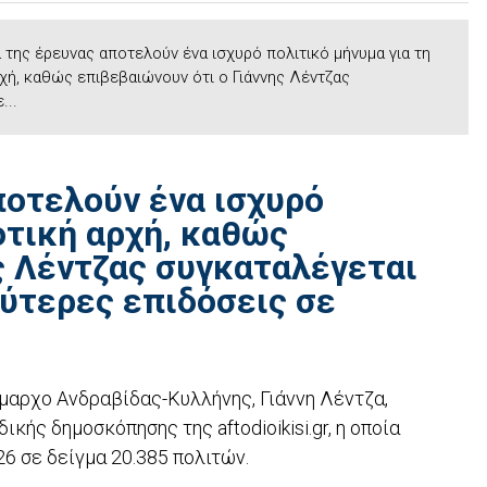
 της έρευνας αποτελούν ένα ισχυρό πολιτικό μήνυμα για τη
χή, καθώς επιβεβαιώνουν ότι ο Γιάννης Λέντζας
...
ποτελούν ένα ισχυρό
οτική αρχή, καθώς
ς Λέντζας συγκαταλέγεται
λύτερες επιδόσεις σε
ήμαρχο Ανδραβίδας-Κυλλήνης, Γιάννη Λέντζα,
ής δημοσκόπησης της aftodioikisi.gr, η οποία
26 σε δείγμα 20.385 πολιτών.