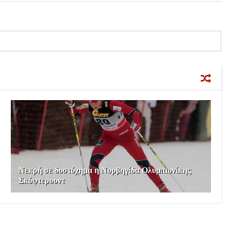
Νεκρή σε δυστύχημα η Νορβηγίδα Ολυμπιονίκης
Σκόφτερουντ