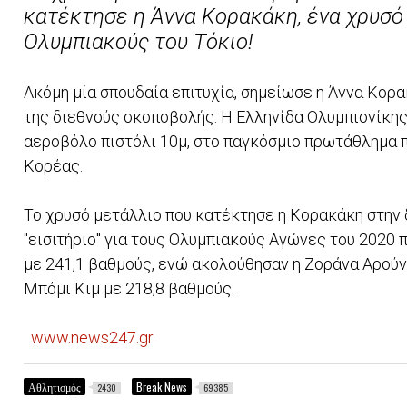
κατέκτησε η Άννα Κορακάκη, ένα χρυσό
Ολυμπιακούς του Τόκιο!
Ακόμη μία σπουδαία επιτυχία, σημείωσε η Άννα Κορ
της διεθνούς σκοποβολής. Η Ελληνίδα Ολυμπιονίκης
αεροβόλο πιστόλι 10μ, στο παγκόσμιο πρωτάθλημα π
Κορέας.
Το χρυσό μετάλλιο που κατέκτησε η Κορακάκη στην 
"εισιτήριο" για τους Ολυμπιακούς Αγώνες του 2020
με 241,1 βαθμούς, ενώ ακολούθησαν η Ζοράνα Αρούνοβ
Μπόμι Κιμ με 218,8 βαθμούς.
www.news247.gr
Αθλητισμός
Break News
2430
69385