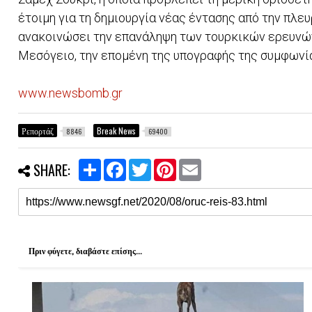
έτοιμη για τη δημιουργία νέας έντασης από την πλε
ανακοινώσει την επανάληψη των τουρκικών ερευνώ
Μεσόγειο, την επομένη της υπογραφής της συμφωνί
www.newsbomb.gr
Ρεπορτάζ
Break News
8846
69400
S
F
T
P
E
SHARE:
h
a
w
i
m
a
c
i
n
a
r
e
t
t
i
e
b
t
e
l
o
e
r
o
r
e
k
s
Πριν φύγετε, διαβάστε επίσης...
t