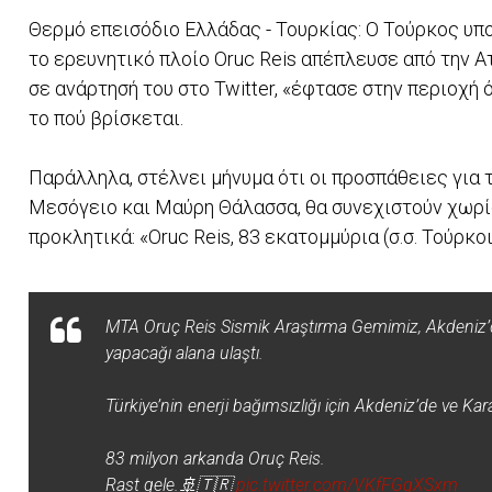
Θερμό επεισόδιο Ελλάδας - Τουρκίας: Ο Τούρκος υπ
το ερευνητικό πλοίο Oruc Reis απέπλευσε από την 
σε ανάρτησή του στο Twitter, «έφτασε στην περιοχή 
το πού βρίσκεται.
Παράλληλα, στέλνει μήνυμα ότι οι προσπάθειες για 
Μεσόγειο και Μαύρη Θάλασσα, θα συνεχιστούν χωρίς
προκλητικά: «Oruc Reis, 83 εκατομμύρια (σ.σ. Τούρκοι
MTA Oruç Reis Sismik Araştırma Gemimiz, Akdeniz’dek
yapacağı alana ulaştı.
Türkiye’nin enerji bağımsızlığı için Akdeniz’de ve Ka
83 milyon arkanda Oruç Reis.
Rast gele.🚢🇹🇷
pic.twitter.com/VKfFGgXSxm