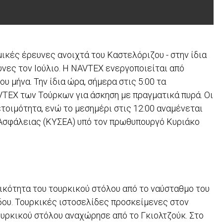
0
ικές έρευνες ανοιχτά του Καστελόριζου - στην ίδια
υνες τον Ιούλιο. H ΝAVTEX ενεργοποιείται από
ου μήνα. Την ίδια ώρα, σήμερα στις 5:00 τα
TEX των Τούρκων για άσκηση με πραγματικά πυρά. Οι
τοιμότητα, ενώ το μεσημέρι στις 12:00 αναμένεται
 Ασφάλειας (ΚΥΣΕΑ) υπό τον πρωθυπουργό Κυριάκο
τικότητα του τουρκικού στόλου από το ναύσταθμο του
δου. Τουρκικές ιστοσελίδες προσκείμενες στον
υρκικού στόλου αναχώρησε από το Γκιολτζούκ. Στο