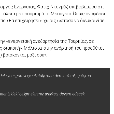
ουργός Ενέργειας, Φατίχ Ντονμέζ επιβεβαίωσε ότι
Αττάλεια με προορισμό τη Μεσόγειο. Όπως αναφέρει
όπου θα επιχειρήσει», χωρίς ωστόσο να διευκρινίσει
την «ενεργειακή ανεξαρτησία της Τουρκίας, σε
 διακοπή». Μάλιστα, στην ανάρτησή του προσθέτει
) βρίσκονται μαζί σου».
i yeni görevi için Antalya’dan demir alarak, çalışma
radeniz’deki çalışmalarımız aralıksız devam edecek.