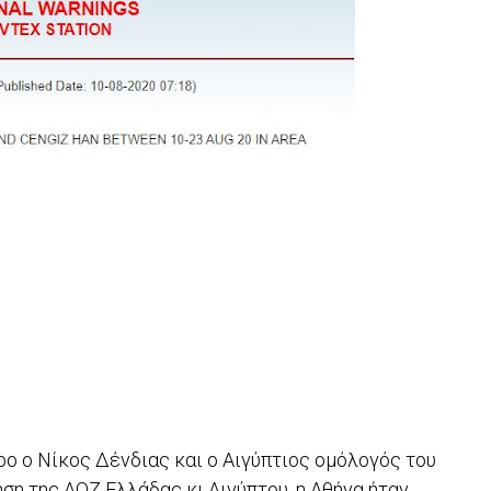
ο ο Νίκος Δένδιας και ο Αιγύπτιος ομόλογός του
ηση της ΑΟΖ Ελλάδας κι Αιγύπτου, η Αθήνα ήταν