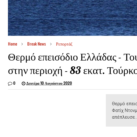
Home
Break News
Ρεπορτάζ
Θερμό επεισόδιο Ελλάδας - Το
στην περιοχή - 83 εκατ. Τούρκ
0
Δευτέρα 10 Αυγούστου 2020
Θερμό επεισ
Φατίχ Ντονμ
απέπλευσε..