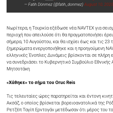
— Fatih Dönmez (@fatih_donmez)
August 10, 202
Νωρίτερα, η Τουρκία εξέδωσε νέα NAVTEX για σεισμ
περιοχή που απειλούσε ότι θα πραγματοποιήσει έρε
σήμερα, 10 Αυγούστου, και θα ισχύει έως και τις 23 τ
ξημερώματα ενεργοποιήθηκε και η προηγούμενη NAV
ελληνικές Ένοπλες Δυνάμεις βρίσκονται σε πλήρη ε
να συνεδριάσει το Κυβερνητικό Συμβούλιο Εθνικής
Μητσοτάκη.
«Χάθηκε» το σήμα του Oruc Reis
Τις τελευταίες ώρες παρατηρείται και έντονη κινη
Ακσάζ, ο οποίος βρίσκεται βορειοανατολικά της Ρό
Ρετζέπ Ταγίπ Ερντογάν μετέδωσαν ότι μέρος του το