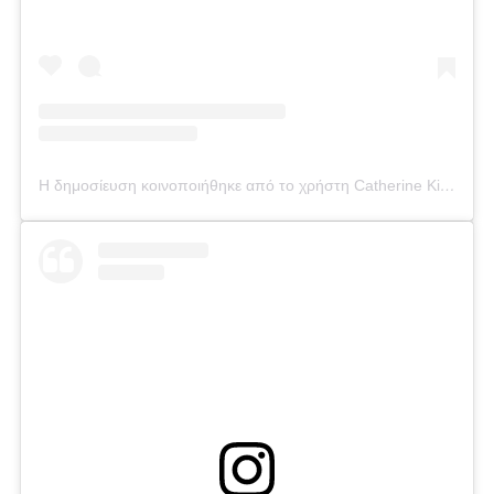
Η δημοσίευση κοινοποιήθηκε από το χρήστη Catherine Kikilia (@catherine_kikilia)