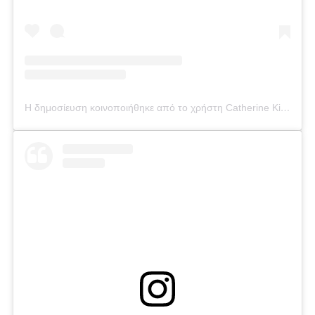
Η δημοσίευση κοινοποιήθηκε από το χρήστη Catherine Kikilia (@catherine_kikilia)