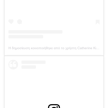
Η δημοσίευση κοινοποιήθηκε από το χρήστη Catherine Kikilia (@catherine_kikilia)