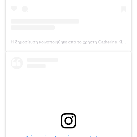
Η δημοσίευση κοινοποιήθηκε από το χρήστη Catherine Kikilia (@catherine_kikilia)