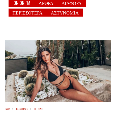
IONION FM
ΑΡΘΡΑ
ΔΙΑΦΟΡΑ
ΠΕΡΙΣΣΟΤΕΡΑ
ΑΣΤΥΝΟΜΙΑ
Home
Break News
LIFESTYLE