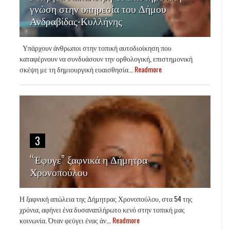
γνώση στην υπηρεσία του Δήμου
Ανδραβίδας-Κυλλήνης
Υπάρχουν άνθρωποι στην τοπική αυτοδιοίκηση που
καταφέρνουν να συνδυάσουν την ορθολογική, επιστημονική
σκέψη με τη δημιουργική ευαισθησία...
Readmore
3
“Έφυγε” ξαφνικά η Δήμητρα
Χρονοπούλου
Η ξαφνική απώλεια της Δήμητρας Χρονοπούλου, στα 54 της
χρόνια, αφήνει ένα δυσαναπλήρωτο κενό στην τοπική μας
κοινωνία. Όταν φεύγει ένας άν...
Readmore