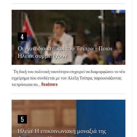
4
Οι Αυτοδιοικητικοί του Τσίπρα - Ποιοι
Ηλείοι συμμετέχουν
Τη δική του πολιτική ταυτότητα επιχειρεί να διαμορφώσει το νέο
εγχείρημα που συνδέεται με τον Αλέξη Τσίπρα, παρουσιάζοντας
τα πρόσωπα πο...
Readmore
5
Ηλεία: Η επικοινωνιακή μοναξιά της