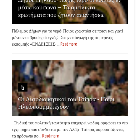
μέσω καύσωνα – Τα αμείλικτα
ερωτήματα που ζητούν απαντήσεις
Πόλεμος Δήμων για το νερό: Ποιος χρωστάει σε ποιον και γιατί
μένουν οι βρύσες στεγνές; Στην εισαγωγή της σημερινής
εκπομπής «ΕΝΔΕΙΞΕΙΣ-...
Readmore
5
Οι Αυτοδιοικητικοί του Τσίπρα - Ποιοι
Ηλείοι συμμετέχουν
Τη δική του πολιτική ταυτότητα επιχειρεί να διαμορφώσει το νέο
εγχείρημα που συνδέεται με τον Αλέξη Τσίπρα, παρουσιάζοντας
τα πρόσωπα πο...
Readmore