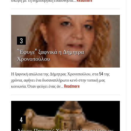
3
“Έφυγε” ξαφνικά η Δήμητρα
Χρονοπούλου
Η ξαφνική απώλεια της Δήμητρας Χρονοπούλου, στα 54 της
χρόνια, αφήνει ένα δυσαναπλήρωτο κενό στην τοπική μας
κοινωνία. Όταν φεύγει ένας άν...
Readmore
4
Δήμος Πηνειού: Χωρίς νερό οι πολίτες εν