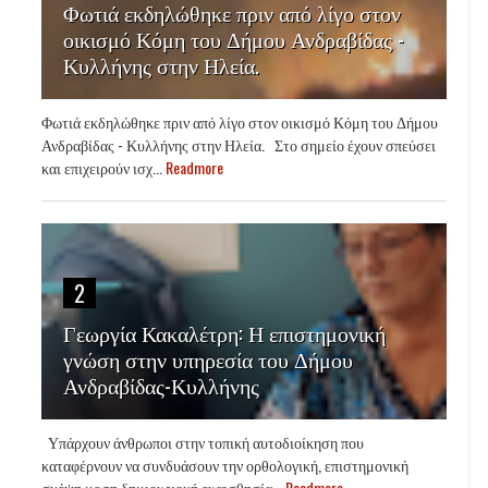
Φωτιά εκδηλώθηκε πριν από λίγο στον
οικισμό Κόμη του Δήμου Ανδραβίδας -
Κυλλήνης στην Ηλεία.
Φωτιά εκδηλώθηκε πριν από λίγο στον οικισμό Κόμη του Δήμου
Ανδραβίδας - Κυλλήνης στην Ηλεία. Στο σημείο έχουν σπεύσει
και επιχειρούν ισχ...
Readmore
2
Γεωργία Κακαλέτρη: Η επιστημονική
γνώση στην υπηρεσία του Δήμου
Ανδραβίδας-Κυλλήνης
Υπάρχουν άνθρωποι στην τοπική αυτοδιοίκηση που
καταφέρνουν να συνδυάσουν την ορθολογική, επιστημονική
σκέψη με τη δημιουργική ευαισθησία...
Readmore