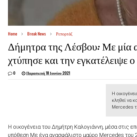
Home
Break News
Ρεπορτάζ
Δήμητρα της Λέσβου: Με μία 
χτύπησε και την εγκατέλειψε ο
0
Παρασκευή 18 Ιουνίου 2021
Η οικογένει
κληθεί να κ
Mercedes το
Η οικογένεια του Δημήτρη Καλογιάννη, μέσα στις επ
υπόθεση Με ένα ανασφάλιστο μαύρο Mercedes του 2