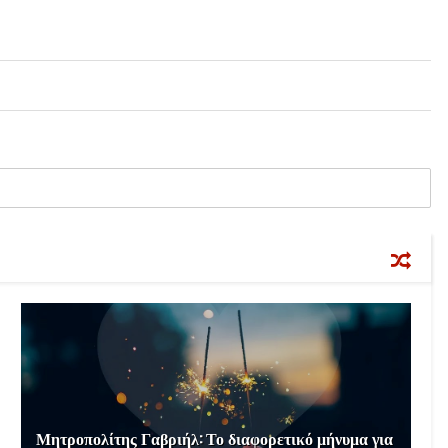
Μητροπολίτης Γαβριήλ: Το διαφορετικό μήνυμα για