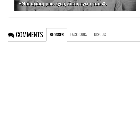
«Ναι αγάπη μου, έχεις δίκιο, εγώ φταίω».
COMMENTS
FACEBOOK
:
DISQUS
BLOGGER