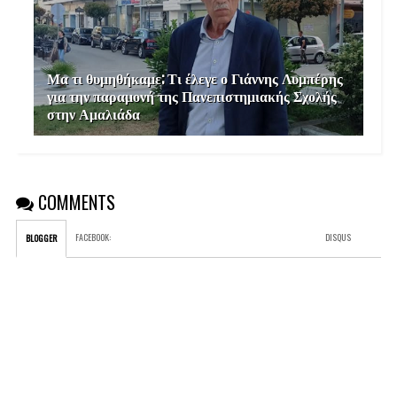
Μα τι θυμηθήκαμε; Τι έλεγε ο Γιάννης Λυμπέρης
για την παραμονή της Πανεπιστημιακής Σχολής
στην Αμαλιάδα
COMMENTS
FACEBOOK
:
DISQUS
BLOGGER