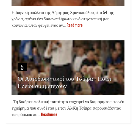
Η ξαφνική απώλεια της Δήμητρας Χρονοπούλου, στα 54 της
χρόνια, αφήνει ένα δυσαναπλήρωτο κενό στην τοπική μας
κοινωνία. Όταν φεύγει ένας άν...
Readmore
5
Οι Αυτοδιοικητικοί του Τσίπρα - Ποιοι
Ηλείοι συμμετέχουν
Τη δική του πολιτική ταυτότητα επιχειρεί να διαμορφώσει το νέο
εγχείρημα που συνδέεται με τον Αλέξη Τσίπρα, παρουσιάζοντας
τα πρόσωπα πο...
Readmore