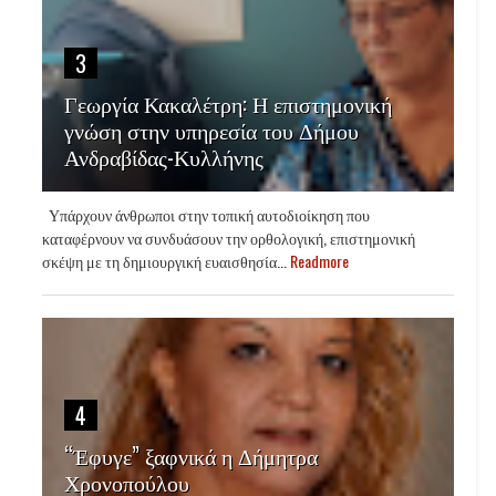
3
Γεωργία Κακαλέτρη: Η επιστημονική
γνώση στην υπηρεσία του Δήμου
Ανδραβίδας-Κυλλήνης
Υπάρχουν άνθρωποι στην τοπική αυτοδιοίκηση που
καταφέρνουν να συνδυάσουν την ορθολογική, επιστημονική
σκέψη με τη δημιουργική ευαισθησία...
Readmore
4
“Έφυγε” ξαφνικά η Δήμητρα
Χρονοπούλου