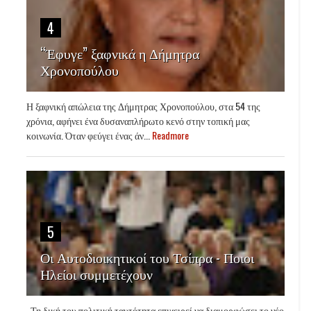
4
“Έφυγε” ξαφνικά η Δήμητρα
Χρονοπούλου
Η ξαφνική απώλεια της Δήμητρας Χρονοπούλου, στα 54 της
χρόνια, αφήνει ένα δυσαναπλήρωτο κενό στην τοπική μας
κοινωνία. Όταν φεύγει ένας άν...
Readmore
5
Οι Αυτοδιοικητικοί του Τσίπρα - Ποιοι
Ηλείοι συμμετέχουν
Τη δική του πολιτική ταυτότητα επιχειρεί να διαμορφώσει το νέο