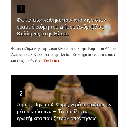
1
Φωτιά εκδηλώθηκε πριν από λίγο στον
οικισμό Κόμη του Δήμου Ανδραβίδας -
Κυλλήνης στην Ηλεία.
Φωτιά εκδηλώθηκε πριν από λίγο στον οικισμό Κόμη του Δήμου
Ανδραβίδας - Κυλλήνης στην Ηλεία. Στο σημείο έχουν σπεύσει
και επιχειρούν ισχ...
Readmore
2
Δήμος Πηνειού: Χωρίς νερό οι πολίτες εν
μέσω καύσωνα – Τα αμείλικτα
ερωτήματα που ζητούν απαντήσεις