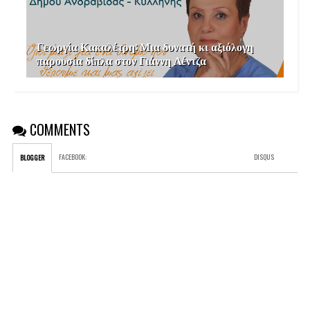
Γεωργία Κακαλέτρη: Μια δυνατή κι αξιόλογη
παρουσία δίπλα στον Γιάννη Λέντζα
COMMENTS
FACEBOOK
:
DISQUS
BLOGGER