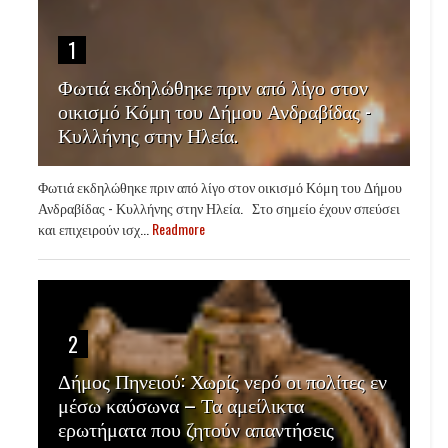
1
Φωτιά εκδηλώθηκε πριν από λίγο στον
οικισμό Κόμη του Δήμου Ανδραβίδας -
Κυλλήνης στην Ηλεία.
Φωτιά εκδηλώθηκε πριν από λίγο στον οικισμό Κόμη του Δήμου
Ανδραβίδας - Κυλλήνης στην Ηλεία. Στο σημείο έχουν σπεύσει
και επιχειρούν ισχ...
Readmore
2
Δήμος Πηνειού: Χωρίς νερό οι πολίτες εν
μέσω καύσωνα – Τα αμείλικτα
ερωτήματα που ζητούν απαντήσεις