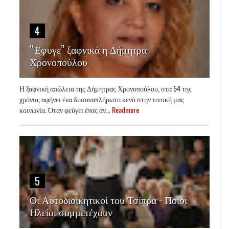
4
“Έφυγε” ξαφνικά η Δήμητρα
Χρονοπούλου
Η ξαφνική απώλεια της Δήμητρας Χρονοπούλου, στα 54 της
χρόνια, αφήνει ένα δυσαναπλήρωτο κενό στην τοπική μας
κοινωνία. Όταν φεύγει ένας άν...
Readmore
5
Οι Αυτοδιοικητικοί του Τσίπρα - Ποιοι
Ηλείοι συμμετέχουν