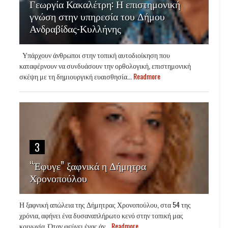
Γεωργία Κακαλέτρη: Η επιστημονική
γνώση στην υπηρεσία του Δήμου
Ανδραβίδας-Κυλλήνης
Υπάρχουν άνθρωποι στην τοπική αυτοδιοίκηση που
καταφέρνουν να συνδυάσουν την ορθολογική, επιστημονική
σκέψη με τη δημιουργική ευαισθησία...
Readmore
3
“Έφυγε” ξαφνικά η Δήμητρα
Χρονοπούλου
Η ξαφνική απώλεια της Δήμητρας Χρονοπούλου, στα 54 της
χρόνια, αφήνει ένα δυσαναπλήρωτο κενό στην τοπική μας
κοινωνία. Όταν φεύγει ένας άν...
Readmore