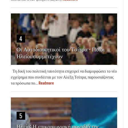
4
Οι Αυτοδιοικητικοί του Τσίπρα - Ποιοι
Ηλείοι συμμετέχουν
Τη δική του πολιτική ταυτότητα επιχειρεί να διαμορφώσει το νέο
εγχείρημα που συνδέεται με τον Αλέξη Τσίπρα, παρουσιάζοντας
τα πρόσωπα πο...
Readmore
5
Ηλεία: Η επικοινωνιακή μοναξιά της