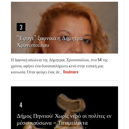
3
“Έφυγε” ξαφνικά η Δήμητρα
Χρονοπούλου
Η ξαφνική απώλεια της Δήμητρας Χρονοπούλου, στα 54 της
χρόνια, αφήνει ένα δυσαναπλήρωτο κενό στην τοπική μας
κοινωνία. Όταν φεύγει ένας άν...
Readmore
4
Δήμος Πηνειού: Χωρίς νερό οι πολίτες εν
μέσω καύσωνα – Τα αμείλικτα