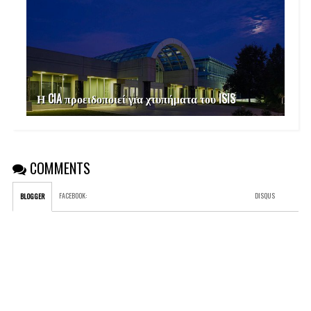
Η CIA προειδοποιεί για χτυπήματα του ISIS
COMMENTS
FACEBOOK
:
DISQUS
BLOGGER