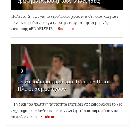
ερωτήματα που ζητούν απαντήσεις
Πόλεμος Δήμων για το νερό: Ποιος χρωστάει σε ποιον και γιατί
μένουν οι βρύσες στεγνές; Στην εισαγωγή της σημερινής
εκπομπής «ΕΝΔΕΙΞΕΙΣ-...
Readmore
5
Οι Αυτοδιοικητικοί του Τσίπρα - Ποιοι
Ηλείοι συμμετέχουν
Τη δική του πολιτική ταυτότητα επιχειρεί να διαμορφώσει το νέο
εγχείρημα που συνδέεται με τον Αλέξη Τσίπρα, παρουσιάζοντας
τα πρόσωπα πο...
Readmore