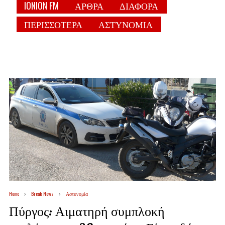
IONION FM
ΑΡΘΡΑ
ΔΙΑΦΟΡΑ
ΠΕΡΙΣΣΟΤΕΡΑ
ΑΣΤΥΝΟΜΙΑ
Home
Break News
Αστυνομία
Πύργος: Αιματηρή συμπλοκή