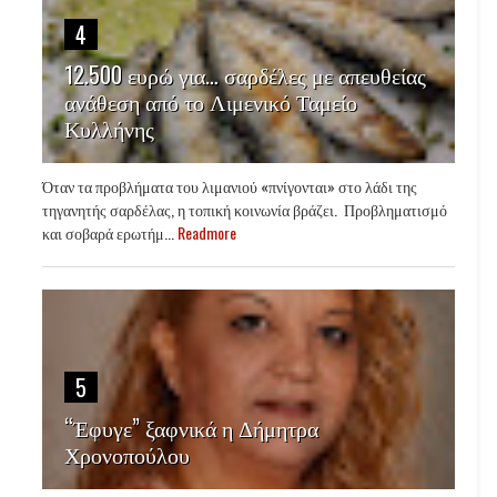
4
12.500 ευρώ για… σαρδέλες με απευθείας
ανάθεση από το Λιμενικό Ταμείο
Κυλλήνης
Όταν τα προβλήματα του λιμανιού «πνίγονται» στο λάδι της
τηγανητής σαρδέλας, η τοπική κοινωνία βράζει. Προβληματισμό
και σοβαρά ερωτήμ...
Readmore
5
“Έφυγε” ξαφνικά η Δήμητρα
Χρονοπούλου