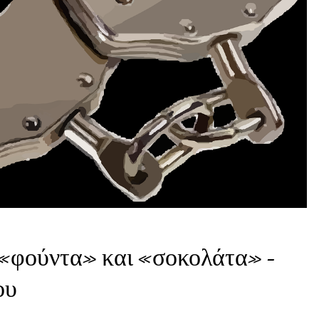
«φούντα» και «σοκολάτα» –
ου