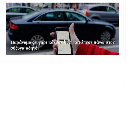
Παράνομο ζευγάρι κάλεσε Uber και έπεσε πάνω στον
σύζυγο-οδηγό!