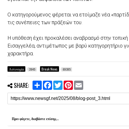
Ο κατηγορούμενος φέρεται να ετοίμαζε νέα «παρτίδ
τις συνέπειες των πράξεών του.
Η υπόθεση έχει προκαλέσει αναβρασμό στην τοπική 
Εισαγγελέα, αντιμέτωπος με βαρύ κατηγορητήριο γ
χαρακτήρα.
Αστυνομία
Break News
2845
69385
S
F
T
P
E
SHARE:
h
a
w
i
m
a
c
i
n
a
r
e
t
t
i
e
b
t
e
l
o
e
r
o
r
e
k
s
Πριν φύγετε, διαβάστε επίσης...
t