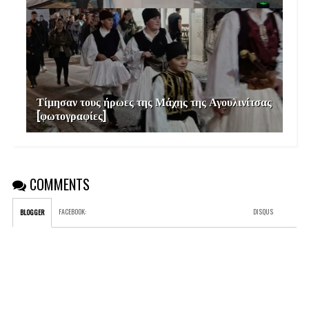
Τίμησαν τους ήρωες της Μάχης της Αγουλινίτσας
[φωτογραφίες]
COMMENTS
FACEBOOK
:
DISQUS
BLOGGER