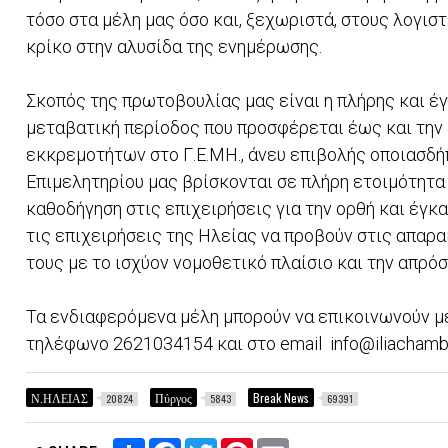
τόσο στα μέλη μας όσο και, ξεχωριστά, στους λογιστ
κρίκο στην αλυσίδα της ενημέρωσης.
Σκοπός της πρωτοβουλίας μας είναι η πλήρης και έ
μεταβατική περίοδος που προσφέρεται έως και την 
εκκρεμοτήτων στο Γ.Ε.ΜΗ., άνευ επιβολής οποιασδή
Επιμελητηρίου μας βρίσκονται σε πλήρη ετοιμότητα
καθοδήγηση στις επιχειρήσεις για την ορθή και έγκ
τις επιχειρήσεις της Ηλείας να προβούν στις απαρ
τους με το ισχύον νομοθετικό πλαίσιο και την απρό
Τα ενδιαφερόμενα μέλη μπορούν να επικοινωνούν με
τηλέφωνο 2621034154 και στο email info@iliachamber
Ν.ΗΛΕΙΑΣ
Πύργος
Break News
20824
5843
69391
S
F
T
P
E