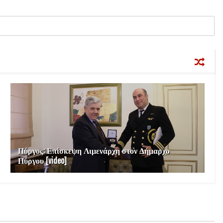
Πύργος: Επίσκεψη Λιμενάρχη στον Δήμαρχο
Πύργου [video]