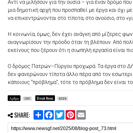
Αντί να μιλήσουν για την ουσία – για έναν δρόμο πο
μια δημοτική αρχή που προσπαθεί με έργα και όχι μ
να επικεντρώνονται στο τίποτα, στο ανούσιο, στο «γ
Η κοινωνία, όμως, δεν έχει ανάγκη από μίζερες φω
αναγνωρίσουν την πρόοδο όταν τη βλέπουν. Από πολί
εκείνους που ξέρουν ότι η σιωπηλή εργασία είναι π
Ο δρόμος Πατρών–Πύργου προχωρά. Τα έργα στο Δήμο
δεν φανερώνουν τίποτα άλλο πέρα από τον εσωτερικό
κάποιους "πρόβλημα", τότε το πρόβλημα δεν είναι το
Αρθρο
Break News
2281
69378
S
F
T
P
E
SHARE:
h
a
w
i
m
a
c
i
n
a
r
e
t
t
i
e
b
t
e
l