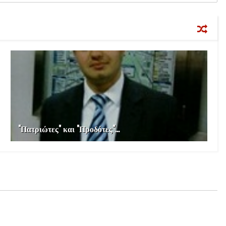
"Πατριώτες" και "Προδότες"...