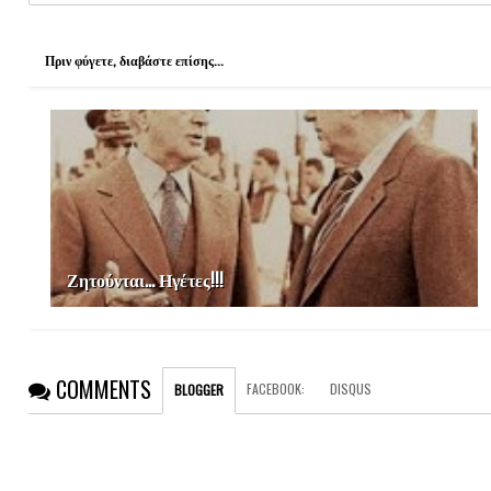
o
e
r
o
r
e
k
s
Πριν φύγετε, διαβάστε επίσης...
t
Ζητούνται... Ηγέτες!!!
COMMENTS
FACEBOOK
:
DISQUS
BLOGGER