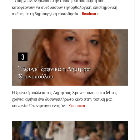
Υπάρχουν άνθρωποι στην τοπική αυτοδιοίκηση που
καταφέρνουν να συνδυάσουν την ορθολογική, επιστημονική
σκέψη με τη δημιουργική ευαισθησία...
Readmore
3
“Έφυγε” ξαφνικά η Δήμητρα
Χρονοπούλου
Η ξαφνική απώλεια της Δήμητρας Χρονοπούλου, στα 54 της
χρόνια, αφήνει ένα δυσαναπλήρωτο κενό στην τοπική μας
κοινωνία. Όταν φεύγει ένας άν...
Readmore