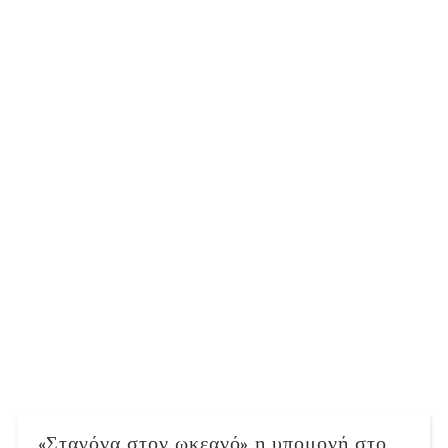
«Σταγόνα στον ωκεανό» η υπομονή στο