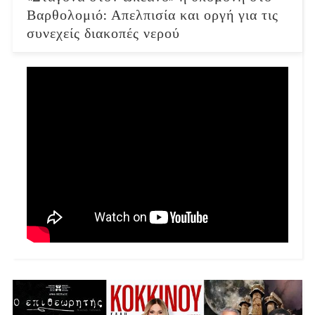
Βαρθολομιό: Απελπισία και οργή για τις
συνεχείς διακοπές νερού