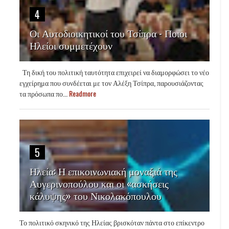
4
Οι Αυτοδιοικητικοί του Τσίπρα - Ποιοι
Ηλείοι συμμετέχουν
Τη δική του πολιτική ταυτότητα επιχειρεί να διαμορφώσει το νέο
εγχείρημα που συνδέεται με τον Αλέξη Τσίπρα, παρουσιάζοντας
τα πρόσωπα πο...
Readmore
5
Ηλεία: Η επικοινωνιακή μοναξιά της
Αυγερινοπούλου και οι «ασκήσεις
κάλυψης» του Νικολακόπουλου
Το πολιτικό σκηνικό της Ηλείας βρισκόταν πάντα στο επίκεντρο