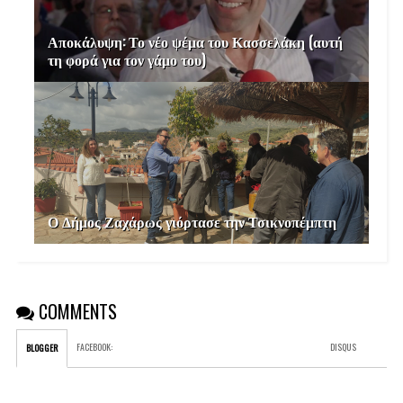
Αποκάλυψη: Το νέο ψέμα του Κασσελάκη (αυτή
τη φορά για τον γάμο του)
Ο Δήμος Ζαχάρως γιόρτασε την Τσικνοπέμπτη
COMMENTS
FACEBOOK
:
DISQUS
BLOGGER