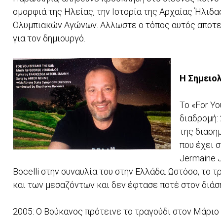
ομορφιά της Ηλείας, την Ιστορία της Αρχαίας Ήλιδα
Ολυμπιακών Αγώνων. Αλλωστε ο τόπος αυτός αποτελ
για τον δημιουργό.
Η Σημειο
Το «For Y
διαδρομή:
της διαση
που έχει σ
Jermaine J
Bocelli στην συναυλία του στην Ελλάδα. Ωστόσο, το
και των μεσαζόντων και δεν έφτασε ποτέ στον διάσ
2005: Ο Βούκανος πρότεινε το τραγούδι στον Μάριο 