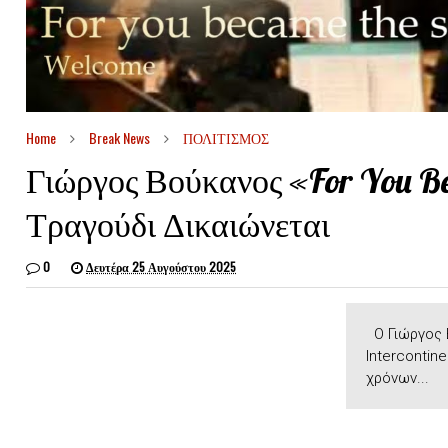
Home
Break News
ΠΟΛΙΤΙΣΜΟΣ
Γιώργος Βούκανος «For You B
Τραγούδι Δικαιώνεται
0
Δευτέρα 25 Αυγούστου 2025
Ο Γιώργος Β
Intercontin
χρόνων...