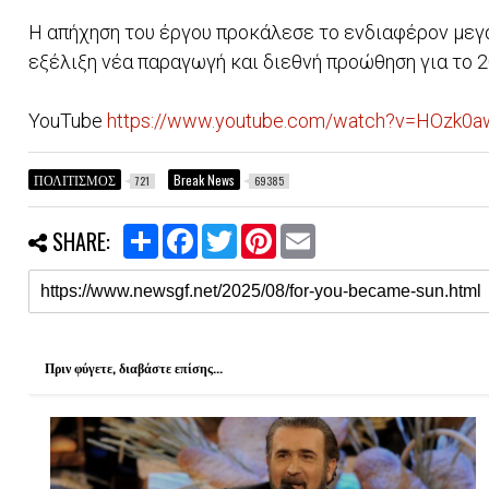
Η απήχηση του έργου προκάλεσε το ενδιαφέρον μεγ
εξέλιξη νέα παραγωγή και διεθνή προώθηση για το 
YouTube
https://www.youtube.com/watch?v=HOzk0
ΠΟΛΙΤΙΣΜΟΣ
Break News
721
69385
S
F
T
P
E
SHARE:
h
a
w
i
m
a
c
i
n
a
r
e
t
t
i
e
b
t
e
l
o
e
r
o
r
e
k
s
Πριν φύγετε, διαβάστε επίσης...
t