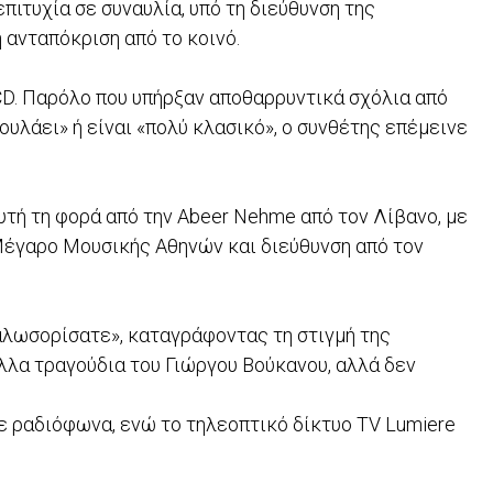
πιτυχία σε συναυλία, υπό τη διεύθυνση της
 ανταπόκριση από το κοινό.
CD. Παρόλο που υπήρξαν αποθαρρυντικά σχόλια από
υλάει» ή είναι «πολύ κλασικό», ο συνθέτης επέμεινε
αυτή τη φορά από την Abeer Nehme από τον Λίβανο, με
έγαρο Μουσικής Αθηνών και διεύθυνση από τον
αλωσορίσατε», καταγράφοντας τη στιγμή της
λλα τραγούδια του Γιώργου Βούκανου, αλλά δεν
ε ραδιόφωνα, ενώ το τηλεοπτικό δίκτυο TV Lumiere