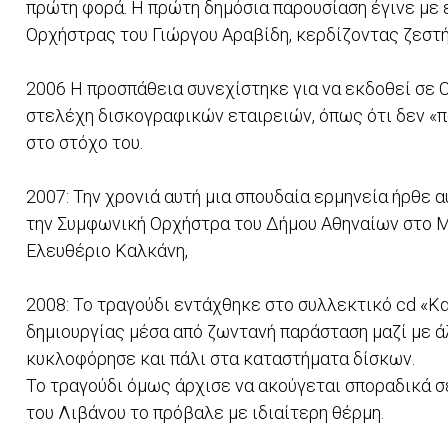
πρώτη φορά. Η πρώτη δημόσια παρουσίαση έγινε με ε
Ορχήστρας του Γιώργου Αραβίδη, κερδίζοντας ζεστή
2006 Η προσπάθεια συνεχίστηκε για να εκδοθεί σε 
στελέχη δισκογραφικών εταιρειών, όπως ότι δεν «πο
στο στόχο του.
2007: Την χρονιά αυτή μια σπουδαία ερμηνεία ήρθε 
την Συμφωνική Ορχήστρα του Δήμου Αθηναίων στο Μ
Ελευθέριο Καλκάνη,
2008: Το τραγούδι εντάχθηκε στο συλλεκτικό cd «Κ
δημιουργίας μέσα από ζωντανή παράσταση μαζί με ά
κυκλοφόρησε και πάλι στα καταστήματα δίσκων.
Το τραγούδι όμως άρχισε να ακούγεται σποραδικά σ
του Λιβάνου το πρόβαλε με ιδιαίτερη θέρμη.