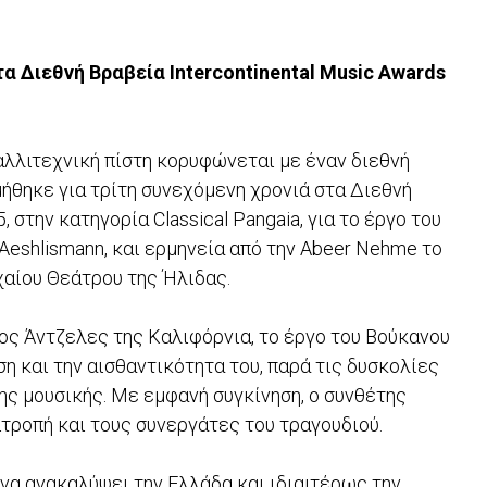
α Διεθνή Βραβεία Intercontinental Music Awards
καλλιτεχνική πίστη κορυφώνεται με έναν διεθνή
ήθηκε για τρίτη συνεχόμενη χρονιά στα Διεθνή
 στην κατηγορία Classical Pangaia, για το έργο του
 Aeshlismann, και ερμηνεία από την Abeer Nehme το
ρχαίου Θεάτρου της Ήλιδας.
Λος Άντζελες της Καλιφόρνια, το έργο του Βούκανου
η και την αισθαντικότητα του, παρά τις δυσκολίες
ης μουσικής. Με εμφανή συγκίνηση, ο συνθέτης
ιτροπή και τους συνεργάτες του τραγουδιού.
να ανακαλύψει την Ελλάδα και ιδιαιτέρως την