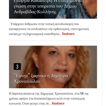
γνώση στην υπηρεσία του Δήμου
Ανδραβίδας-Κυλλήνης
Υπάρχουν άνθρωποι στην τοπική αυτοδιοίκηση που
καταφέρνουν να συνδυάσουν την ορθολογική, επιστημονική
σκέψη με τη δημιουργική ευαισθησία...
Readmore
3
“Έφυγε” ξαφνικά η Δήμητρα
Χρονοπούλου
Η ξαφνική απώλεια της Δήμητρας Χρονοπούλου, στα 54 της
χρόνια, αφήνει ένα δυσαναπλήρωτο κενό στην τοπική μας
κοινωνία. Όταν φεύγει ένας άν...
Readmore