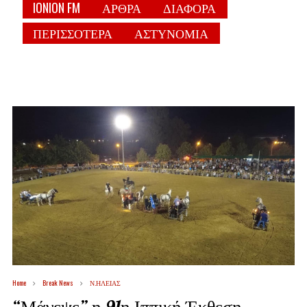
IONION FM
ΑΡΘΡΑ
ΔΙΑΦΟΡΑ
ΠΕΡΙΣΣΟΤΕΡΑ
ΑΣΤΥΝΟΜΙΑ
Home
Break News
Ν.ΗΛΕΙΑΣ
“Μάγεψε” η 91η Ιππική Έκθεση