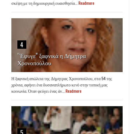
σκέψη με τη δημιουργική ευαισθησία...
Readmore
4
“Έφυγε” ξαφνικά η Δήμητρα
Χρονοπούλου
Η ξαφνική απώλεια της Δήμητρας Χρονοπούλου, στα 54 της
χρόνια, αφήνει ένα δυσαναπλήρωτο κενό στην τοπική μας
κοινωνία. Όταν φεύγει ένας άν...
Readmore
5