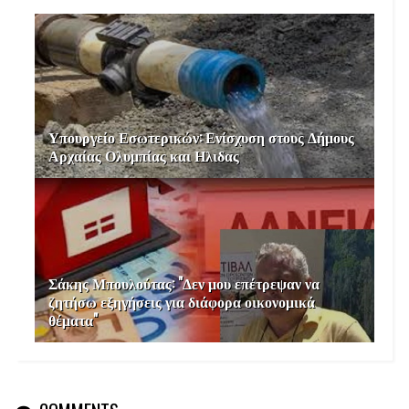
Υπουργείο Εσωτερικών: Ενίσχυση στους Δήμους
Αρχαίας Ολυμπίας και Ηλιδας
Σάκης Μπουλούτας: "Δεν μου επέτρεψαν να
ζητήσω εξηγήσεις για διάφορα οικονομικά
θέματα"