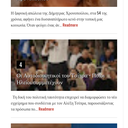
Η ξαφνική απώλεια της Δήμητρας Χρονοπούλου, στα 54 της
χρόνια, αφήνει ένα δυσαναπλήρωτο κενό στην τοπική μας
κοινωνία. Όταν φεύγει ένας άν...
Readmore
4
Οι Αυτοδιοικητικοί του Τσίπρα - Ποιοι
Ηλείοι συμμετέχουν
Τη δική του πολιτική ταυτότητα επιχειρεί να διαμορφώσει το νέο
εγχείρημα που συνδέεται με τον Αλέξη Τσίπρα, παρουσιάζοντας
τα πρόσωπα πο...
Readmore