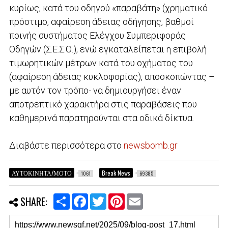
κυρίως, κατά του οδηγού «παραβάτη» (χρηματικό
πρόστιμο, αφαίρεση άδειας οδήγησης, βαθμοί
ποινής συστήματος Ελέγχου Συμπεριφοράς
Oδηγών (Σ.Ε.Σ.Ο.), ενώ εγκαταλείπεται η επιβολή
τιμωρητικών μέτρων κατά του οχήματος του
(αφαίρεση άδειας κυκλοφορίας), αποσκοπώντας –
με αυτόν τον τρόπο- να δημιουργήσει έναν
αποτρεπτικό χαρακτήρα στις παραβάσεις που
καθημερινά παρατηρούνται στα οδικά δίκτυα.
Διαβάστε περισσότερα στο
newsbomb.gr
ΑΥΤΟΚΙΝΗΤΑ/ΜΟΤΟ
Break News
1061
69385
S
F
T
P
E
SHARE:
h
a
w
i
m
a
c
i
n
a
r
e
t
t
i