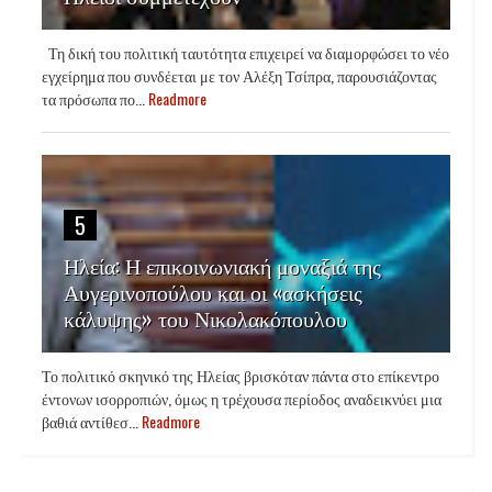
Τη δική του πολιτική ταυτότητα επιχειρεί να διαμορφώσει το νέο
εγχείρημα που συνδέεται με τον Αλέξη Τσίπρα, παρουσιάζοντας
τα πρόσωπα πο...
Readmore
5
Ηλεία: Η επικοινωνιακή μοναξιά της
Αυγερινοπούλου και οι «ασκήσεις
κάλυψης» του Νικολακόπουλου
Το πολιτικό σκηνικό της Ηλείας βρισκόταν πάντα στο επίκεντρο
έντονων ισορροπιών, όμως η τρέχουσα περίοδος αναδεικνύει μια
βαθιά αντίθεσ...
Readmore