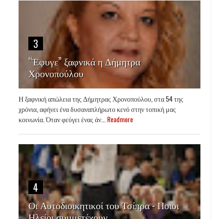
3
“Έφυγε” ξαφνικά η Δήμητρα
Χρονοπούλου
Η ξαφνική απώλεια της Δήμητρας Χρονοπούλου, στα 54 της
χρόνια, αφήνει ένα δυσαναπλήρωτο κενό στην τοπική μας
κοινωνία. Όταν φεύγει ένας άν...
Readmore
4
Οι Αυτοδιοικητικοί του Τσίπρα - Ποιοι
Ηλείοι συμμετέχουν