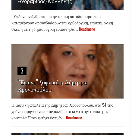
Ανδραβίδας-Κυλλήνης
Υπάρχουν άνθρωποι στην τοπική αυτοδιοίκηση που
καταφέρνουν να συνδυάσουν την ορθολογική, επιστημονική
σκέψη με τη δημιουργική ευαισθησία...
Readmore
3
“Έφυγε” ξαφνικά η Δήμητρα
Χρονοπούλου
Η ξαφνική απώλεια της Δήμητρας Χρονοπούλου, στα 54 της
χρόνια, αφήνει ένα δυσαναπλήρωτο κενό στην τοπική μας
κοινωνία. Όταν φεύγει ένας άν...
Readmore