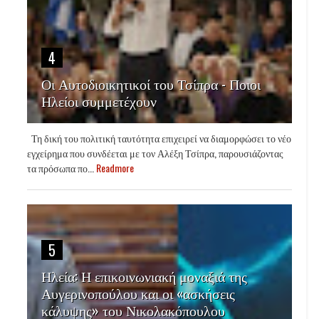
4
Οι Αυτοδιοικητικοί του Τσίπρα - Ποιοι
Ηλείοι συμμετέχουν
Τη δική του πολιτική ταυτότητα επιχειρεί να διαμορφώσει το νέο
εγχείρημα που συνδέεται με τον Αλέξη Τσίπρα, παρουσιάζοντας
τα πρόσωπα πο...
Readmore
5
Ηλεία: Η επικοινωνιακή μοναξιά της
Αυγερινοπούλου και οι «ασκήσεις
κάλυψης» του Νικολακόπουλου