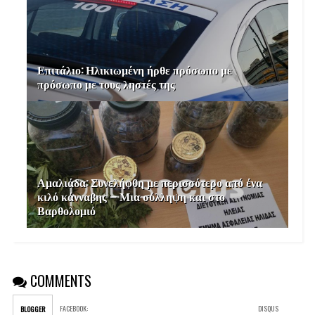
Επιτάλιο: Ηλικιωμένη ήρθε πρόσωπο με
πρόσωπο με τους ληστές της
Αμαλιάδα: Συνελήφθη με περισσότερο από ένα
κιλό κάνναβης – Μια σύλληψη και στο
Βαρθολομιό
COMMENTS
FACEBOOK
:
DISQUS
BLOGGER