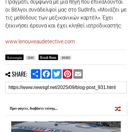
Πράγματι, σύμφωνα με μια πηγή που επικαλούνται
οι Βέλγοι συνάδελφοί μας στο SudInfo, «Μοιάζει με
τις μεθόδους των μεξικανικών καρτέλ». Έχει
ξεκινήσει έρευνα και έχει κληθεί ιατροδικαστής.
www.lenouveaudetective.com
Αστυνομία
Break News
2845
69385
S
F
T
P
E
SHARE:
h
a
w
i
m
a
c
i
n
a
r
e
t
t
i
e
b
t
e
l
o
e
r
o
r
e
k
s
Πριν φύγετε, διαβάστε επίσης...
t