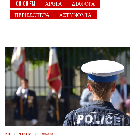
IONION FM
ΑΡΘΡΑ
ΔΙΑΦΟΡΑ
ΠΕΡΙΣΣΟΤΕΡΑ
ΑΣΤΥΝΟΜΙΑ
Home
Break News
Αστυνομία