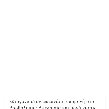
«Σταγόνα στον ωκεανό» η υπομονή στο
Βαρθολομιό: Απελπισία και οργή για τις