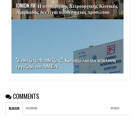
IONION FM: Η υπόθεση της Χειρουργικής Κλινικής
Αμαλιάδας δεν είναι υπόθεση ενός προσώπου
"Ενδείξεις-Αποδείξεις": Καταγγελία για απόλυση
εργαζομένου ΑΜΕΑ
COMMENTS
FACEBOOK
:
DISQUS
BLOGGER