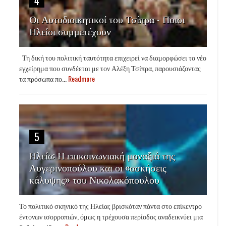
4
Οι Αυτοδιοικητικοί του Τσίπρα - Ποιοι
Ηλείοι συμμετέχουν
Τη δική του πολιτική ταυτότητα επιχειρεί να διαμορφώσει το νέο
εγχείρημα που συνδέεται με τον Αλέξη Τσίπρα, παρουσιάζοντας
τα πρόσωπα πο...
Readmore
5
Ηλεία: Η επικοινωνιακή μοναξιά της
Αυγερινοπούλου και οι «ασκήσεις
κάλυψης» του Νικολακόπουλου
Το πολιτικό σκηνικό της Ηλείας βρισκόταν πάντα στο επίκεντρο
έντονων ισορροπιών, όμως η τρέχουσα περίοδος αναδεικνύει μια