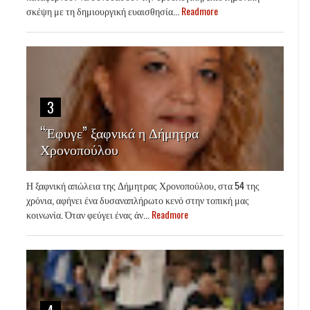
σκέψη με τη δημιουργική ευαισθησία...
Readmore
3
“Έφυγε” ξαφνικά η Δήμητρα
Χρονοπούλου
Η ξαφνική απώλεια της Δήμητρας Χρονοπούλου, στα 54 της
χρόνια, αφήνει ένα δυσαναπλήρωτο κενό στην τοπική μας
κοινωνία. Όταν φεύγει ένας άν...
Readmore