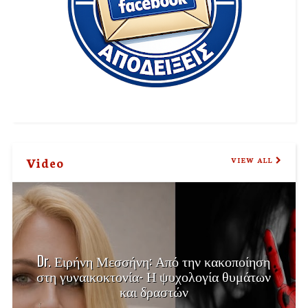
Video
VIEW ALL
Dr. Ειρήνη Μεσσήνη: Από την κακοποίηση
στη γυναικοκτονία- Η ψυχολογία θυμάτων
και δραστών