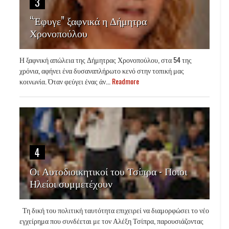
3
“Έφυγε” ξαφνικά η Δήμητρα
Χρονοπούλου
Η ξαφνική απώλεια της Δήμητρας Χρονοπούλου, στα 54 της
χρόνια, αφήνει ένα δυσαναπλήρωτο κενό στην τοπική μας
κοινωνία. Όταν φεύγει ένας άν...
Readmore
4
Οι Αυτοδιοικητικοί του Τσίπρα - Ποιοι
Ηλείοι συμμετέχουν
Τη δική του πολιτική ταυτότητα επιχειρεί να διαμορφώσει το νέο
εγχείρημα που συνδέεται με τον Αλέξη Τσίπρα, παρουσιάζοντας