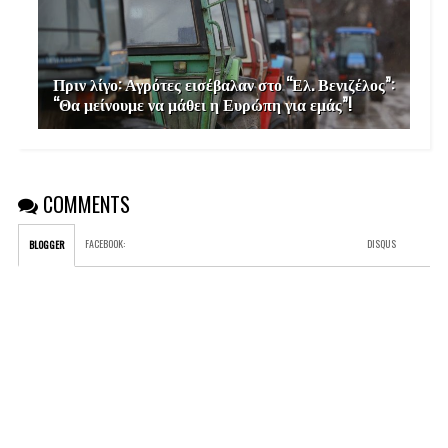
Πριν λίγο: Αγρότες εισέβαλαν στο “Ελ. Βενιζέλος”:
“Θα μείνουμε να μάθει η Ευρώπη για εμάς”!
COMMENTS
FACEBOOK
:
DISQUS
BLOGGER