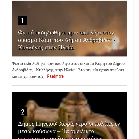
1
Φωτιά εκδηλώθηκε πριν από λίγο στον
οικισμό Κόμη του Δήμου Ανδραβίδας -
Κυλλήνης στην Ηλεία.
Φωτιά εκδηλώθηκε πριν από λίγο στον οικισμό Κόμη του Δήμου
Ανδραβίδας - Κυλλήνης στην Ηλεία. Στο σημείο έχουν σπεύσει
και επιχειρούν ισχ...
Readmore
2
Δήμος Πηνειού: Χωρίς νερό οι πολίτες εν
μέσω καύσωνα – Τα αμείλικτα
ερωτήματα που ζητούν απαντήσεις