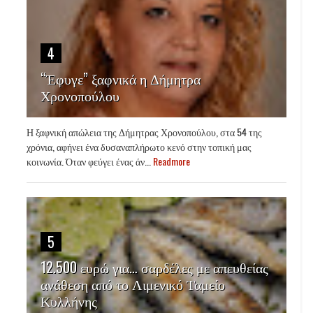
4
“Έφυγε” ξαφνικά η Δήμητρα
Χρονοπούλου
Η ξαφνική απώλεια της Δήμητρας Χρονοπούλου, στα 54 της
χρόνια, αφήνει ένα δυσαναπλήρωτο κενό στην τοπική μας
κοινωνία. Όταν φεύγει ένας άν...
Readmore
5
12.500 ευρώ για… σαρδέλες με απευθείας
ανάθεση από το Λιμενικό Ταμείο
Κυλλήνης