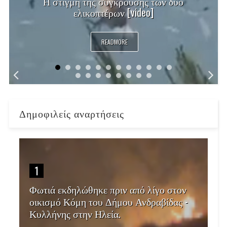
Η στιγμή της σύγκρουσης των δύο
ελικοπτέρων [video]
READMORE
Δημοφιλείς αναρτήσεις
1
Φωτιά εκδηλώθηκε πριν από λίγο στον
οικισμό Κόμη του Δήμου Ανδραβίδας -
Κυλλήνης στην Ηλεία.