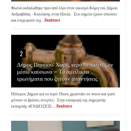
Φωτιά εκδηλώθηκε πριν από λίγο στον οικισμό Κόμη του Δήμου
Ανδραβίδας - Κυλλήνης στην Ηλεία. Στο σημείο έχουν σπεύσει
και επιχειρούν ισχ...
Readmore
2
Δήμος Πηνειού: Χωρίς νερό οι πολίτες εν
μέσω καύσωνα – Τα αμείλικτα
ερωτήματα που ζητούν απαντήσεις
Πόλεμος Δήμων για το νερό: Ποιος χρωστάει σε ποιον και γιατί
μένουν οι βρύσες στεγνές; Στην εισαγωγή της σημερινής
εκπομπής «ΕΝΔΕΙΞΕΙΣ-...
Readmore