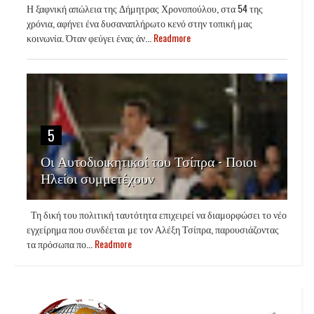
Η ξαφνική απώλεια της Δήμητρας Χρονοπούλου, στα 54 της
χρόνια, αφήνει ένα δυσαναπλήρωτο κενό στην τοπική μας
κοινωνία. Όταν φεύγει ένας άν...
Readmore
5
Οι Αυτοδιοικητικοί του Τσίπρα - Ποιοι
Ηλείοι συμμετέχουν
Τη δική του πολιτική ταυτότητα επιχειρεί να διαμορφώσει το νέο
εγχείρημα που συνδέεται με τον Αλέξη Τσίπρα, παρουσιάζοντας
τα πρόσωπα πο...
Readmore