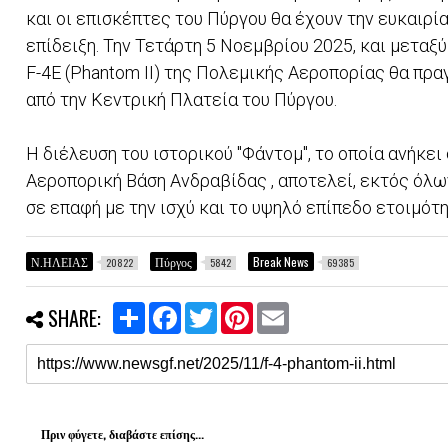
και οι επισκέπτες του Πύργου θα έχουν την ευκαιρ
επίδειξη. Την Τετάρτη 5 Νοεμβρίου 2025, και μεταξύ
F-4E (Phantom II) της Πολεμικής Αεροπορίας θα πρ
από την Κεντρική Πλατεία του Πύργου.
Η διέλευση του ιστορικού "Φάντομ", το οποία ανήκε
Αεροπορική Βάση Ανδραβίδας , αποτελεί, εκτός όλων
σε επαφή με την ισχύ και το υψηλό επίπεδο ετοιμό
Ν.ΗΛΕΙΑΣ
Πύργος
Break News
20822
5842
69385
S
F
T
P
E
SHARE:
h
a
w
i
m
a
c
i
n
a
r
e
t
t
i
e
b
t
e
l
o
e
r
o
r
e
k
s
Πριν φύγετε, διαβάστε επίσης...
t