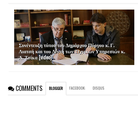
Συνέντευξη τύπου του Δημάρχου Πύργου κ. Γ.
Λιατσή και του Δ/ντή των Τεχνικών Υπηρεσιών κ.
Α. Τσίκα [video]
COMMENTS
FACEBOOK
:
DISQUS
BLOGGER