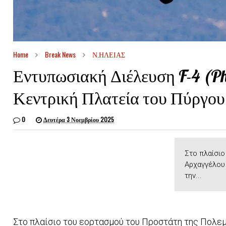
Home
Break News
Ν.ΗΛΕΙΑΣ
Εντυπωσιακή Διέλευση F-4 (Ph
Κεντρική Πλατεία του Πύργου
0
Δευτέρα 3 Νοεμβρίου 2025
Στο πλαίσιο
Αρχαγγέλου 
την...
Στο πλαίσιο του εορτασμού του Προστάτη της Πολεμ