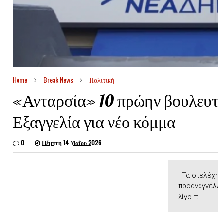
Home
Break News
Πολιτική
«Ανταρσία» 10 πρώην βουλευ
Εξαγγελία για νέο κόμμα
0
Πέμπτη 14 Μαΐου 2026
Τα στελέχη
προαναγγέλλ
λίγο π...