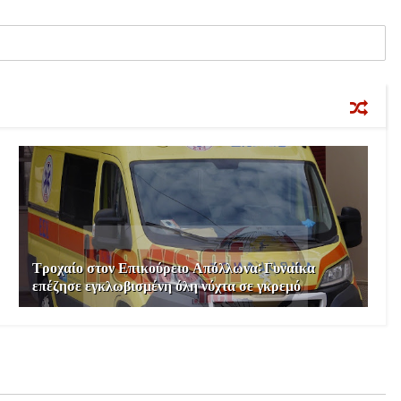
Τροχαίο στον Επικούρειο Απόλλωνα: Γυναίκα
επέζησε εγκλωβισμένη όλη νύχτα σε γκρεμό