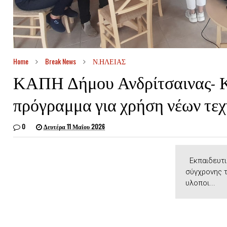
Home
Break News
Ν.ΗΛΕΙΑΣ
ΚΑΠΗ Δήμου Ανδρίτσαινας- Κ
πρόγραμμα για χρήση νέων τε
0
Δευτέρα 11 Μαΐου 2026
Εκπαιδευτικ
σύγχρονης τ
υλοποι...