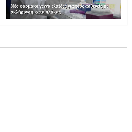
Νέο φάρμακο γεννά ελπίδες για τους ασθενείς με
σκλήρυνση κατά πλάκας