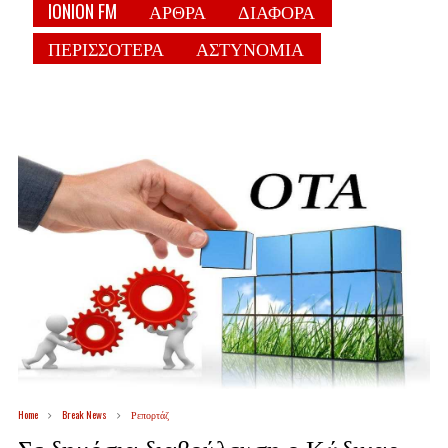
IONION FM
ΑΡΘΡΑ
ΔΙΑΦΟΡΑ
ΠΕΡΙΣΣΟΤΕΡΑ
ΑΣΤΥΝΟΜΙΑ
Home
Break News
Ρεπορτάζ