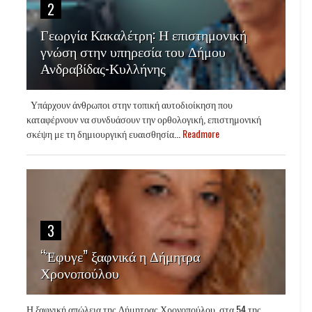
2
Γεωργία Κακαλέτρη: Η επιστημονική
γνώση στην υπηρεσία του Δήμου
Ανδραβίδας-Κυλλήνης
Υπάρχουν άνθρωποι στην τοπική αυτοδιοίκηση που
καταφέρνουν να συνδυάσουν την ορθολογική, επιστημονική
σκέψη με τη δημιουργική ευαισθησία...
Readmore
3
“Έφυγε” ξαφνικά η Δήμητρα
Χρονοπούλου
Η ξαφνική απώλεια της Δήμητρας Χρονοπούλου, στα 54 της