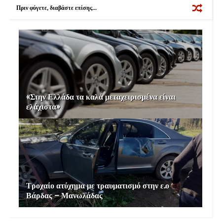
k
s
Πριν φύγετε, διαβάστε επίσης...
t
«Στην Ελλάδα τα καλά μεταχειρισμένα είναι
ελάχιστα»
Τροχαίο ατύχημα με τραυματισμό στην ε.ο
Βάρδας – Μανωλάδας