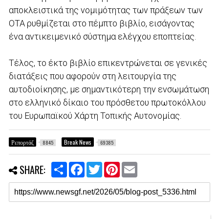
αποκλειστικά της νομιμότητας των πράξεων των
ΟΤΑ ρυθμίζεται στο πέμπτο βιβλίο, εισάγοντας
ένα αντικειμενικό σύστημα ελέγχου εποπτείας.
Τέλος, το έκτο βιβλίο επικεντρώνεται σε γενικές
διατάξεις που αφορούν στη λειτουργία της
αυτοδιοίκησης, με σημαντικότερη την ενσωμάτωση
στο ελληνικό δίκαιο του πρόσθετου πρωτοκόλλου
του Ευρωπαϊκού Χάρτη Τοπικής Αυτονομίας.
Ρεπορτάζ
Break News
8845
69385
S
F
T
P
E
SHARE:
h
a
w
i
m
a
c
i
n
a
r
e
t
t
i
e
b
t
e
l
o
e
r
o
r
e