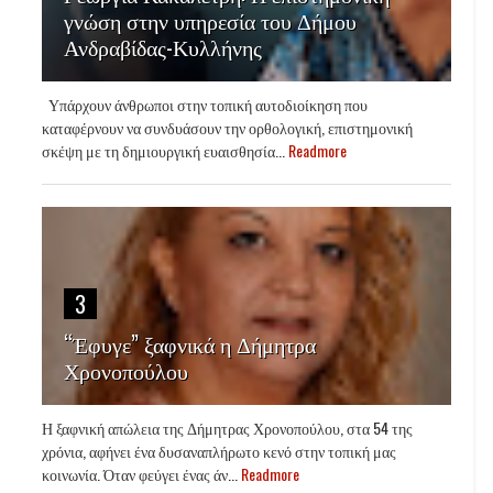
γνώση στην υπηρεσία του Δήμου
Ανδραβίδας-Κυλλήνης
Υπάρχουν άνθρωποι στην τοπική αυτοδιοίκηση που
καταφέρνουν να συνδυάσουν την ορθολογική, επιστημονική
σκέψη με τη δημιουργική ευαισθησία...
Readmore
3
“Έφυγε” ξαφνικά η Δήμητρα
Χρονοπούλου
Η ξαφνική απώλεια της Δήμητρας Χρονοπούλου, στα 54 της
χρόνια, αφήνει ένα δυσαναπλήρωτο κενό στην τοπική μας
κοινωνία. Όταν φεύγει ένας άν...
Readmore