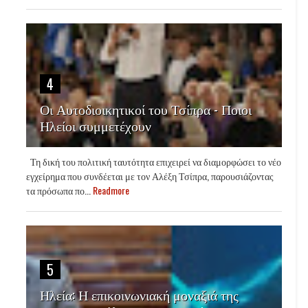
4
Οι Αυτοδιοικητικοί του Τσίπρα - Ποιοι
Ηλείοι συμμετέχουν
Τη δική του πολιτική ταυτότητα επιχειρεί να διαμορφώσει το νέο
εγχείρημα που συνδέεται με τον Αλέξη Τσίπρα, παρουσιάζοντας
τα πρόσωπα πο...
Readmore
5
Ηλεία: Η επικοινωνιακή μοναξιά της