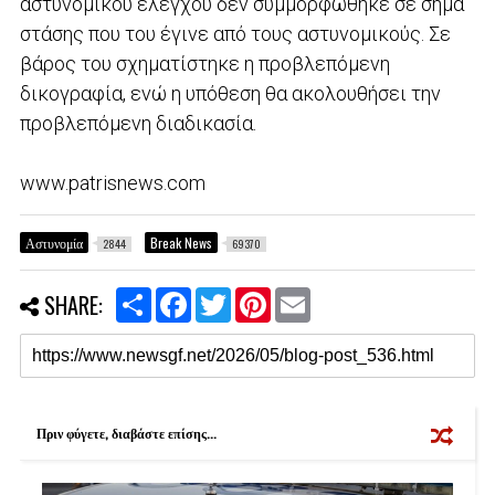
αστυνομικού ελέγχου δεν συμμορφώθηκε σε σήμα
στάσης που του έγινε από τους αστυνομικούς. Σε
βάρος του σχηματίστηκε η προβλεπόμενη
δικογραφία, ενώ η υπόθεση θα ακολουθήσει την
προβλεπόμενη διαδικασία.
www.patrisnews.com
Αστυνομία
Break News
2844
69370
S
F
T
P
E
SHARE:
h
a
w
i
m
a
c
i
n
a
r
e
t
t
i
e
b
t
e
l
o
e
r
o
r
e
k
s
Πριν φύγετε, διαβάστε επίσης...
t