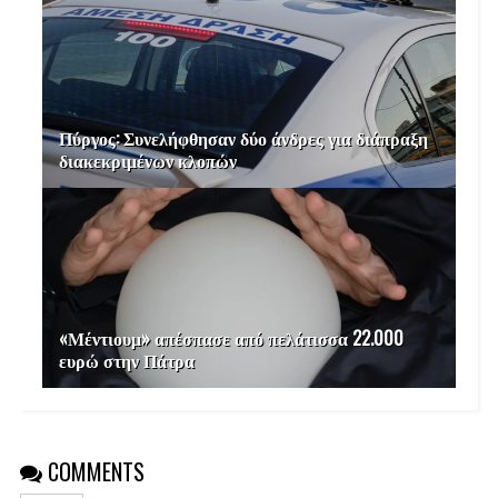
Πύργος: Συνελήφθησαν δύο άνδρες για διάπραξη
διακεκριμένων κλοπών
«Μέντιουμ» απέσπασε από πελάτισσα 22.000
ευρώ στην Πάτρα
COMMENTS