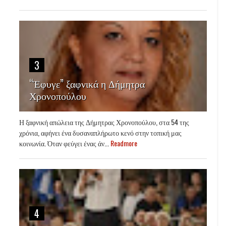
3
“Έφυγε” ξαφνικά η Δήμητρα
Χρονοπούλου
Η ξαφνική απώλεια της Δήμητρας Χρονοπούλου, στα 54 της
χρόνια, αφήνει ένα δυσαναπλήρωτο κενό στην τοπική μας
κοινωνία. Όταν φεύγει ένας άν...
Readmore
4