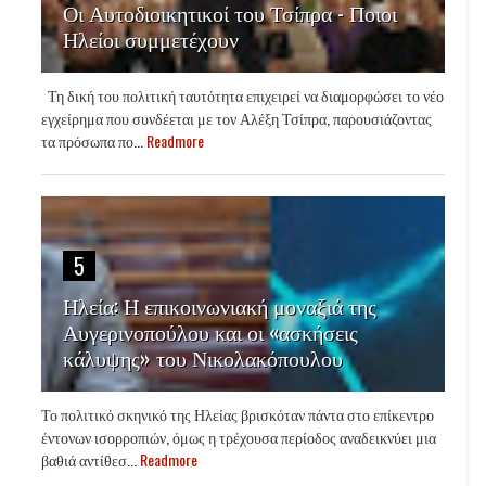
Οι Αυτοδιοικητικοί του Τσίπρα - Ποιοι
Ηλείοι συμμετέχουν
Τη δική του πολιτική ταυτότητα επιχειρεί να διαμορφώσει το νέο
εγχείρημα που συνδέεται με τον Αλέξη Τσίπρα, παρουσιάζοντας
τα πρόσωπα πο...
Readmore
5
Ηλεία: Η επικοινωνιακή μοναξιά της
Αυγερινοπούλου και οι «ασκήσεις
κάλυψης» του Νικολακόπουλου
Το πολιτικό σκηνικό της Ηλείας βρισκόταν πάντα στο επίκεντρο
έντονων ισορροπιών, όμως η τρέχουσα περίοδος αναδεικνύει μια
βαθιά αντίθεσ...
Readmore