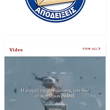
Video
VIEW ALL
Η στιγμή της σύγκρουσης των δύο
ελικοπτέρων [video]
READMORE