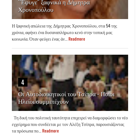
“Έφυγε” ξαφνικά η Δήμητρα
Χρονοπούλου
Η ξαφνική απώλεια της Δήμητρας Χρονοπούλου, στα 54 της
χρόνια, αφήνει ένα δυσαναπλήρωτο κενό στην τοπική μας
κοινωνία. Όταν φεύγει ένας άν...
Readmore
4
Οι Αυτοδιοικητικοί του Τσίπρα - Ποιοι
Ηλείοι συμμετέχουν
Τη δική του πολιτική ταυτότητα επιχειρεί να διαμορφώσει το νέο
εγχείρημα που συνδέεται με τον Αλέξη Τσίπρα, παρουσιάζοντας
τα πρόσωπα πο...
Readmore