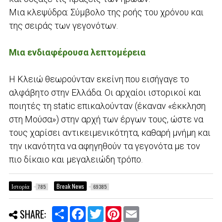
Μια κλεψύδρα: Σύμβολο της ροής του χρόνου και
της σειράς των γεγονότων.
Μια ενδιαφέρουσα λεπτομέρεια
Η Κλειώ θεωρούνταν εκείνη που εισήγαγε το
αλφάβητο στην Ελλάδα. Οι αρχαίοι ιστορικοί και
ποιητές τη static επικαλούνταν (έκαναν «έκκληση
στη Μούσα») στην αρχή των έργων τους, ώστε να
τους χαρίσει αντικειμενικότητα, καθαρή μνήμη και
την ικανότητα να αφηγηθούν τα γεγονότα με τον
πιο δίκαιο και μεγαλειώδη τρόπο.
Ιστορία
Break News
785
69385
S
F
T
P
E
SHARE:
h
a
w
i
m