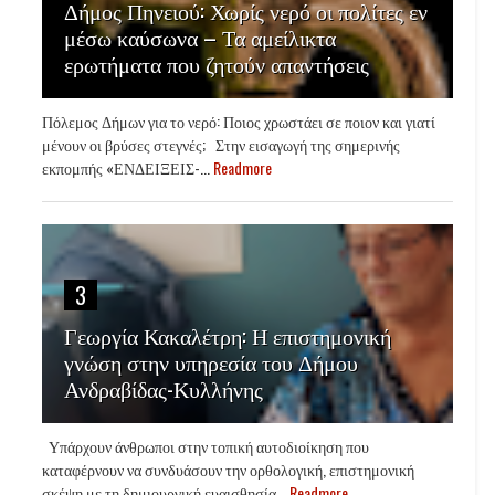
Δήμος Πηνειού: Χωρίς νερό οι πολίτες εν
μέσω καύσωνα – Τα αμείλικτα
ερωτήματα που ζητούν απαντήσεις
Πόλεμος Δήμων για το νερό: Ποιος χρωστάει σε ποιον και γιατί
μένουν οι βρύσες στεγνές; Στην εισαγωγή της σημερινής
εκπομπής «ΕΝΔΕΙΞΕΙΣ-...
Readmore
3
Γεωργία Κακαλέτρη: Η επιστημονική
γνώση στην υπηρεσία του Δήμου
Ανδραβίδας-Κυλλήνης
Υπάρχουν άνθρωποι στην τοπική αυτοδιοίκηση που
καταφέρνουν να συνδυάσουν την ορθολογική, επιστημονική
σκέψη με τη δημιουργική ευαισθησία...
Readmore