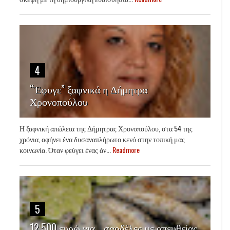
4
“Έφυγε” ξαφνικά η Δήμητρα
Χρονοπούλου
Η ξαφνική απώλεια της Δήμητρας Χρονοπούλου, στα 54 της
χρόνια, αφήνει ένα δυσαναπλήρωτο κενό στην τοπική μας
κοινωνία. Όταν φεύγει ένας άν...
Readmore
5
12.500 ευρώ για… σαρδέλες με απευθείας