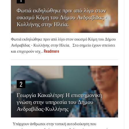
Φωτιά εκδηλώθηκε πριν από λίγο στον
οικισμό Κόμη του Δήμου Ανδραβίδας -
Κυλλήνης στην Ηλεία.
Φωτιά εκδηλώθηκε πριν από λίγο στον οικισμό Κόμη του Δήμου
Ανδραβίδας - Κυλλήνης στην Ηλεία. Στο σημείο έχουν σπεύσει
και επιχειρούν ισχ...
Readmore
2
Γεωργία Κακαλέτρη: Η επιστημονική
γνώση στην υπηρεσία του Δήμου
Ανδραβίδας-Κυλλήνης
Υπάρχουν άνθρωποι στην τοπική αυτοδιοίκηση που