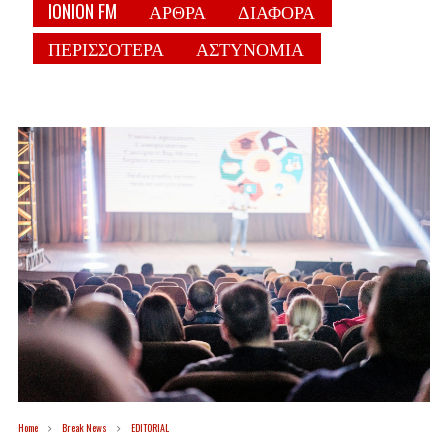
IONION FM
ΑΡΘΡΑ
ΔΙΑΦΟΡΑ
ΠΕΡΙΣΣΟΤΕΡΑ
ΑΣΤΥΝΟΜΙΑ
Home
Break News
EDITORIAL