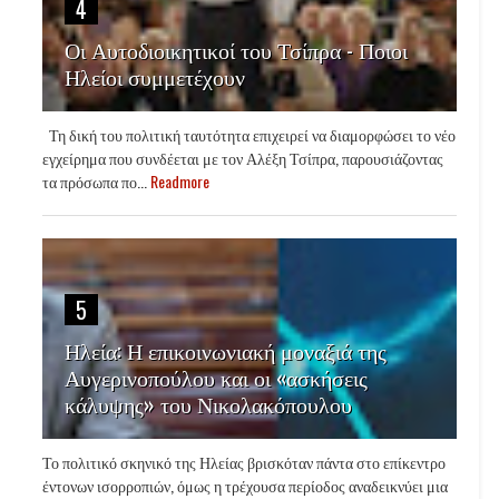
4
Οι Αυτοδιοικητικοί του Τσίπρα - Ποιοι
Ηλείοι συμμετέχουν
Τη δική του πολιτική ταυτότητα επιχειρεί να διαμορφώσει το νέο
εγχείρημα που συνδέεται με τον Αλέξη Τσίπρα, παρουσιάζοντας
τα πρόσωπα πο...
Readmore
5
Ηλεία: Η επικοινωνιακή μοναξιά της
Αυγερινοπούλου και οι «ασκήσεις
κάλυψης» του Νικολακόπουλου
Το πολιτικό σκηνικό της Ηλείας βρισκόταν πάντα στο επίκεντρο
έντονων ισορροπιών, όμως η τρέχουσα περίοδος αναδεικνύει μια