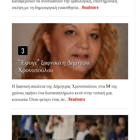
καταφέρνουν να συνδυάσουν την ορθολογική, επιστημονική
σκέψη με τη δημιουργική ευαισθησία...
Readmore
3
“Έφυγε” ξαφνικά η Δήμητρα
Χρονοπούλου
Η ξαφνική απώλεια της Δήμητρας Χρονοπούλου, στα 54 της
χρόνια, αφήνει ένα δυσαναπλήρωτο κενό στην τοπική μας
κοινωνία. Όταν φεύγει ένας άν...
Readmore