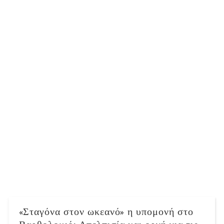
«Σταγόνα στον ωκεανό» η υπομονή στο
Βαρθολομιό: Απελπισία και οργή για τις