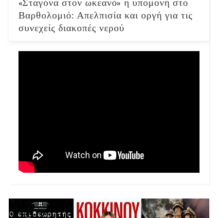
«Σταγόνα στον ωκεανό» η υπομονή στο
Βαρθολομιό: Απελπισία και οργή για τις
συνεχείς διακοπές νερού