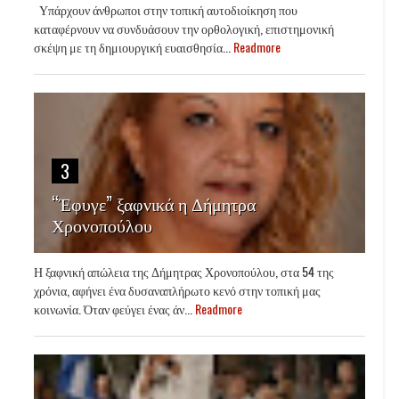
Υπάρχουν άνθρωποι στην τοπική αυτοδιοίκηση που
καταφέρνουν να συνδυάσουν την ορθολογική, επιστημονική
σκέψη με τη δημιουργική ευαισθησία...
Readmore
3
“Έφυγε” ξαφνικά η Δήμητρα
Χρονοπούλου
Η ξαφνική απώλεια της Δήμητρας Χρονοπούλου, στα 54 της
χρόνια, αφήνει ένα δυσαναπλήρωτο κενό στην τοπική μας
κοινωνία. Όταν φεύγει ένας άν...
Readmore