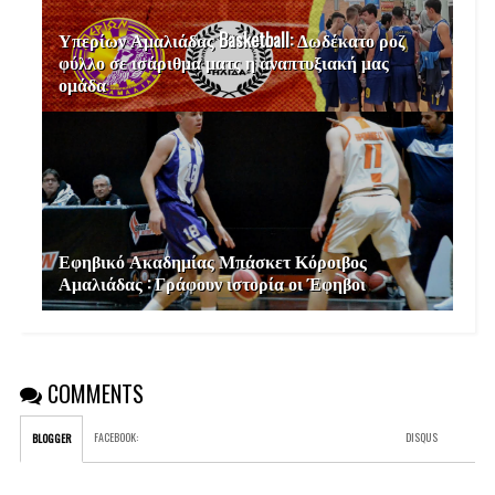
Υπερίων Αμαλιάδας Basketball: Δωδέκατο ροζ
φύλλο σε ισάριθμα ματς η αναπτυξιακή μας
ομάδα
Εφηβικό Ακαδημίας Μπάσκετ Κόροιβος
Αμαλιάδας : Γράφουν ιστορία οι Έφηβοι
COMMENTS
FACEBOOK
:
DISQUS
BLOGGER