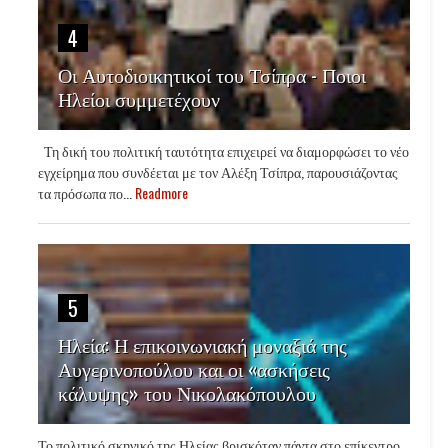
4
Οι Αυτοδιοικητικοί του Τσίπρα - Ποιοι
Ηλείοι συμμετέχουν
Τη δική του πολιτική ταυτότητα επιχειρεί να διαμορφώσει το νέο
εγχείρημα που συνδέεται με τον Αλέξη Τσίπρα, παρουσιάζοντας
τα πρόσωπα πο...
Readmore
5
Ηλεία: Η επικοινωνιακή μοναξιά της
Αυγερινοπούλου και οι «ασκήσεις
κάλυψης» του Νικολακόπουλου
Το πολιτικό σκηνικό της Ηλείας βρισκόταν πάντα στο επίκεντρο