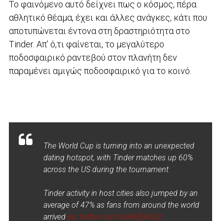
Το φαινόμενο αυτό δείχνει πως ο κόσμος, πέρα
αθλητικό θέαμα, έχει και άλλες ανάγκες, κάτι που
αποτυπώνεται έντονα στη δραστηριότητα στο
Tinder. Απ’ ό,τι φαίνεται, το μεγαλύτερο
ποδοσφαιρικό ραντεβού στον πλανήτη δεν
παραμένει αμιγώς ποδοσφαιρικό για το κοινό.
The World Cup is turning into an unexpected
dating hotspot, with Tinder matches up 60%
across the US during the tournament
Tinder activity in host cities also jumped by an
average of 47% as fans from around the world
arrived
pic.twitter.com/XvkMEjkS3z