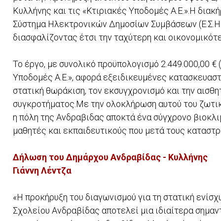
Κυλλήνης και τις «Κτιριακές Υποδομές Α.Ε.». ​Η διακ
Σύστημα Ηλεκτρονικών Δημοσίων Συμβάσεων (Ε.Σ.Η.Δ
διασφαλίζοντας έτσι την ταχύτερη και οικονομικότε
Το έργο, με συνολικό προϋπολογισμό 2.449.000,00 €
Υποδομές Α.Ε.», αφορά εξειδικευμένες κατασκευαστ
στατική θωράκιση, τον εκσυγχρονισμό και την αισθη
συγκροτήματος. ​Με την ολοκλήρωση αυτού του ζωτι
η πόλη της Ανδραβιδας αποκτά ένα σύγχρονο βιοκλι
μαθητές και εκπαιδευτικούς που μετά τους καταστρ
Δήλωση του Δημάρχου Ανδραβίδας - Κυλλήνης
Γιάννη Λέντζα
«Η προκήρυξη του διαγωνισμού για τη στατική ενίσχ
Σχολείου Ανδραβίδας αποτελεί μια ιδιαίτερα σημαντ