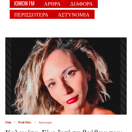
IONION FM
ΑΡΘΡΑ
ΔΙΑΦΟΡΑ
ΠΕΡΙΣΣΟΤΕΡΑ
ΑΣΤΥΝΟΜΙΑ
Home
Break News
Αστυνομία