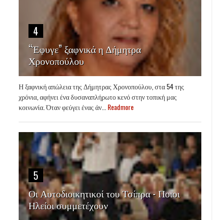
4
“Έφυγε” ξαφνικά η Δήμητρα
Χρονοπούλου
Η ξαφνική απώλεια της Δήμητρας Χρονοπούλου, στα 54 της
χρόνια, αφήνει ένα δυσαναπλήρωτο κενό στην τοπική μας
κοινωνία. Όταν φεύγει ένας άν...
Readmore
5
Οι Αυτοδιοικητικοί του Τσίπρα - Ποιοι
Ηλείοι συμμετέχουν