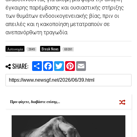
έγκαιρης παρέμβασης και ουσιαστικής στήριξης
των θυμάτων ενδοοικογενειακής βίας, πριν οι
απειλές και η κακοποίηση μετατραπούν σε
ανεπανόρθωτη τραγωδία.
Αστυνομία
Break News
2845
69391
S
F
T
P
E
SHARE:
h
a
w
i
m
a
c
i
n
a
r
e
t
t
i
e
b
t
e
l
o
e
r
o
r
e
k
s
Πριν φύγετε, διαβάστε επίσης...
t