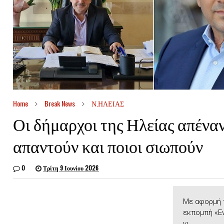
Home
Break News
Ν.ΗΛΕΙΑΣ
Οι δήμαρχοι της Ηλείας απέναντ
απαντούν και ποιοι σιωπούν
0
Τρίτη 9 Ιουνίου 2026
Με αφορμή 
εκπομπή «Εν
γι...