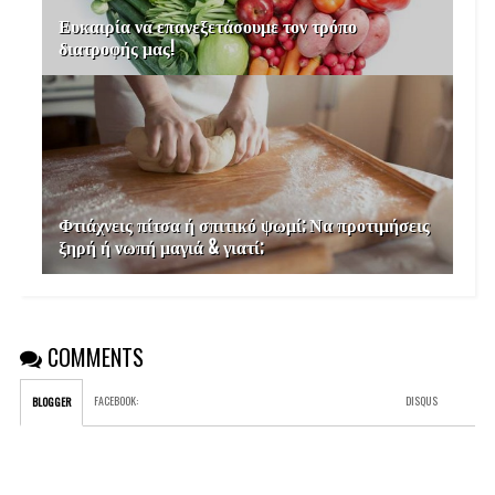
Ευκαιρία να επανεξετάσουμε τον τρόπο
διατροφής μας!
Φτιάχνεις πίτσα ή σπιτικό ψωμί; Να προτιμήσεις
ξηρή ή νωπή μαγιά & γιατί;
COMMENTS
FACEBOOK
:
DISQUS
BLOGGER