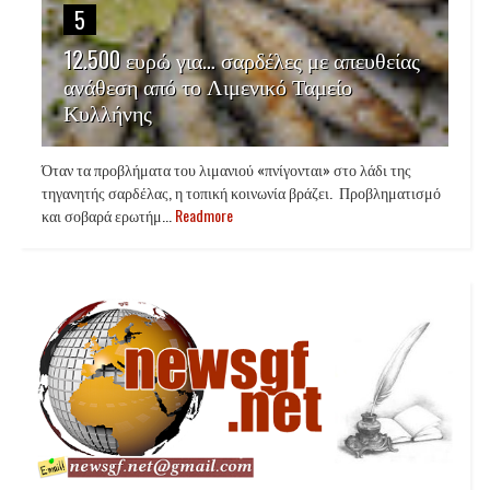
5
12.500 ευρώ για… σαρδέλες με απευθείας
ανάθεση από το Λιμενικό Ταμείο
Κυλλήνης
Όταν τα προβλήματα του λιμανιού «πνίγονται» στο λάδι της
τηγανητής σαρδέλας, η τοπική κοινωνία βράζει. Προβληματισμό
και σοβαρά ερωτήμ...
Readmore