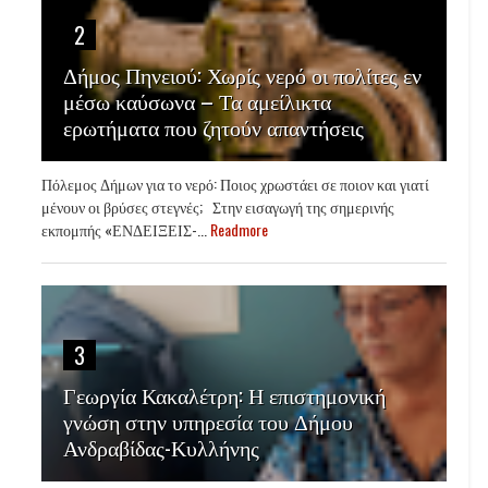
2
Δήμος Πηνειού: Χωρίς νερό οι πολίτες εν
μέσω καύσωνα – Τα αμείλικτα
ερωτήματα που ζητούν απαντήσεις
Πόλεμος Δήμων για το νερό: Ποιος χρωστάει σε ποιον και γιατί
μένουν οι βρύσες στεγνές; Στην εισαγωγή της σημερινής
εκπομπής «ΕΝΔΕΙΞΕΙΣ-...
Readmore
3
Γεωργία Κακαλέτρη: Η επιστημονική
γνώση στην υπηρεσία του Δήμου
Ανδραβίδας-Κυλλήνης