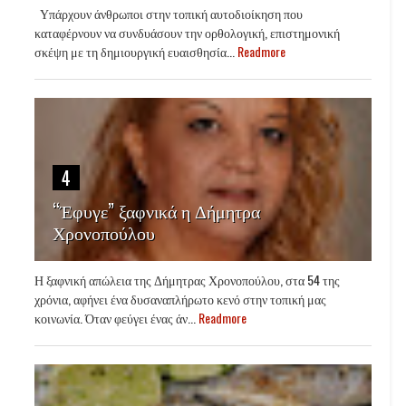
Υπάρχουν άνθρωποι στην τοπική αυτοδιοίκηση που
καταφέρνουν να συνδυάσουν την ορθολογική, επιστημονική
σκέψη με τη δημιουργική ευαισθησία...
Readmore
4
“Έφυγε” ξαφνικά η Δήμητρα
Χρονοπούλου
Η ξαφνική απώλεια της Δήμητρας Χρονοπούλου, στα 54 της
χρόνια, αφήνει ένα δυσαναπλήρωτο κενό στην τοπική μας
κοινωνία. Όταν φεύγει ένας άν...
Readmore