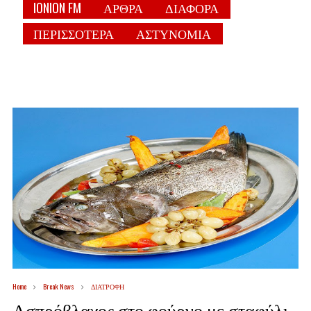
IONION FM
ΑΡΘΡΑ
ΔΙΑΦΟΡΑ
ΠΕΡΙΣΣΟΤΕΡΑ
ΑΣΤΥΝΟΜΙΑ
Home
Break News
ΔΙΑΤΡΟΦΗ
Ασπρόβλαχος στο φούρνο με σταφύλι