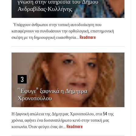
γνώση στην υπηρεσία του Δήμου
Ανδραβίδας-Κυλλήνης
Υπάρχουν άνθρωποι στην τοπική αυτοδιοίκηση που
καταφέρνουν να συνδυάσουν την ορθολογική, επιστημονική
σκέψη με τη δημιουργική ευαισθησία...
Readmore
3
“Έφυγε” ξαφνικά η Δήμητρα
Χρονοπούλου
Η ξαφνική απώλεια της Δήμητρας Χρονοπούλου, στα 54 της
χρόνια, αφήνει ένα δυσαναπλήρωτο κενό στην τοπική μας
κοινωνία. Όταν φεύγει ένας άν...
Readmore