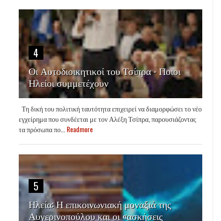
4
Οι Αυτοδιοικητικοί του Τσίπρα - Ποιοι
Ηλείοι συμμετέχουν
Τη δική του πολιτική ταυτότητα επιχειρεί να διαμορφώσει το νέο
εγχείρημα που συνδέεται με τον Αλέξη Τσίπρα, παρουσιάζοντας
τα πρόσωπα πο...
Readmore
5
Ηλεία: Η επικοινωνιακή μοναξιά της
Αυγερινοπούλου και οι «ασκήσεις