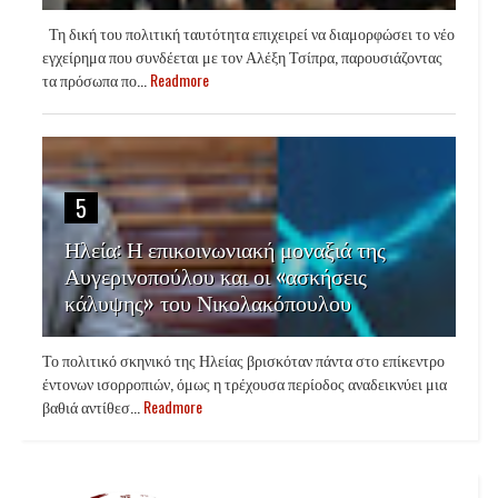
Τη δική του πολιτική ταυτότητα επιχειρεί να διαμορφώσει το νέο
εγχείρημα που συνδέεται με τον Αλέξη Τσίπρα, παρουσιάζοντας
τα πρόσωπα πο...
Readmore
5
Ηλεία: Η επικοινωνιακή μοναξιά της
Αυγερινοπούλου και οι «ασκήσεις
κάλυψης» του Νικολακόπουλου
Το πολιτικό σκηνικό της Ηλείας βρισκόταν πάντα στο επίκεντρο
έντονων ισορροπιών, όμως η τρέχουσα περίοδος αναδεικνύει μια
βαθιά αντίθεσ...
Readmore