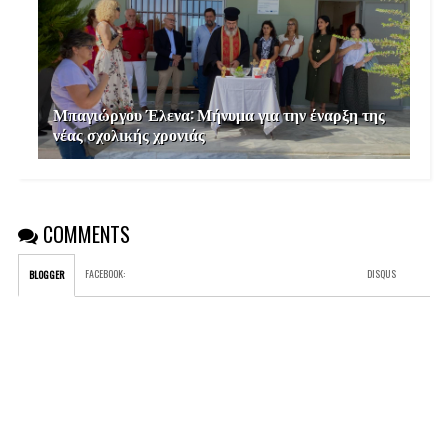
Μπαγιώργου Έλενα: Μήνυμα για την έναρξη της
νέας σχολικής χρονιάς
COMMENTS
FACEBOOK
:
DISQUS
BLOGGER