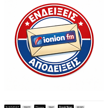
Ν.ΗΛΕΙΑΣ
Πύργος
Break News
20822
5842
69385