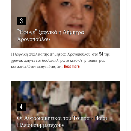
3
“Έφυγε” ξαφνικά η Δήμητρα
Χρονοπούλου
Η ξαφνική απώλεια της Δήμητρας Χρονοπούλου, στα 54 της
χρόνια, αφήνει ένα δυσαναπλήρωτο κενό στην τοπική μας
κοινωνία. Όταν φεύγει ένας άν...
Readmore
4
Οι Αυτοδιοικητικοί του Τσίπρα - Ποιοι
Ηλείοι συμμετέχουν