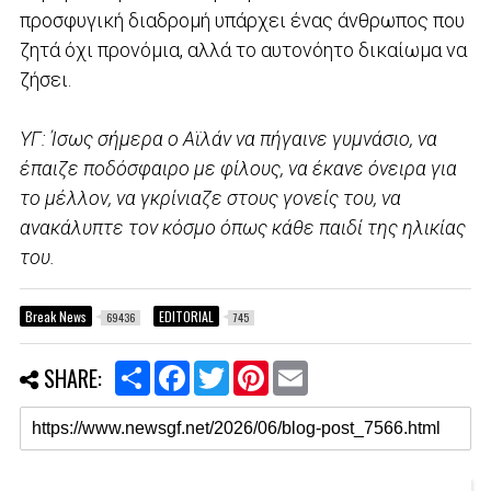
προσφυγική διαδρομή υπάρχει ένας άνθρωπος που
ζητά όχι προνόμια, αλλά το αυτονόητο δικαίωμα να
ζήσει.
ΥΓ: Ίσως σήμερα ο Αϊλάν να πήγαινε γυμνάσιο, να
έπαιζε ποδόσφαιρο με φίλους, να έκανε όνειρα για
το μέλλον, να γκρίνιαζε στους γονείς του, να
ανακάλυπτε τον κόσμο όπως κάθε παιδί της ηλικίας
του.
Break News
EDITORIAL
69436
745
S
F
T
P
E
SHARE:
h
a
w
i
m
a
c
i
n
a
r
e
t
t
i
e
b
t
e
l
o
e
r
o
r
e