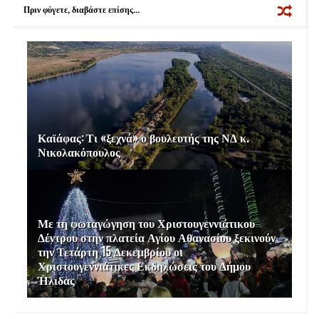
k
s
Πριν φύγετε, διαβάστε επίσης...
t
Καϊάφας: Τι «ξεχνά» ο βουλευτής της ΝΔ κ.
Νικολακόπουλος
Με τη φωταγώγηση του Χριστουγεννιάτικου
Δέντρου στην πλατεία Αγίου Αθανασίου ξεκινούν
την Τετάρτη 15 Δεκεμβρίου οι
Χριστουγεννιάτικες Εκδηλώσεις του Δήμου
Ήλιδας