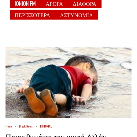
IONION FM
ΑΡΘΡΑ
ΔΙΑΦΟΡΑ
ΠΕΡΙΣΣΟΤΕΡΑ
ΑΣΤΥΝΟΜΙΑ
Home
Break News
EDITORIAL
Ποιος θυμάται τον μικρό Αϊλάν;