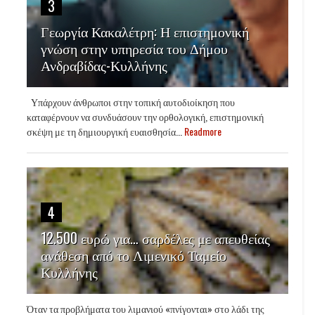
3
Γεωργία Κακαλέτρη: Η επιστημονική
γνώση στην υπηρεσία του Δήμου
Ανδραβίδας-Κυλλήνης
Υπάρχουν άνθρωποι στην τοπική αυτοδιοίκηση που
καταφέρνουν να συνδυάσουν την ορθολογική, επιστημονική
σκέψη με τη δημιουργική ευαισθησία...
Readmore
4
12.500 ευρώ για… σαρδέλες με απευθείας
ανάθεση από το Λιμενικό Ταμείο
Κυλλήνης
Όταν τα προβλήματα του λιμανιού «πνίγονται» στο λάδι της