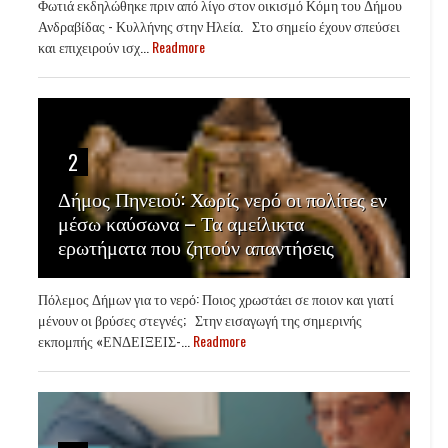
Φωτιά εκδηλώθηκε πριν από λίγο στον οικισμό Κόμη του Δήμου
Ανδραβίδας - Κυλλήνης στην Ηλεία. Στο σημείο έχουν σπεύσει
και επιχειρούν ισχ...
Readmore
2
Δήμος Πηνειού: Χωρίς νερό οι πολίτες εν
μέσω καύσωνα – Τα αμείλικτα
ερωτήματα που ζητούν απαντήσεις
Πόλεμος Δήμων για το νερό: Ποιος χρωστάει σε ποιον και γιατί
μένουν οι βρύσες στεγνές; Στην εισαγωγή της σημερινής
εκπομπής «ΕΝΔΕΙΞΕΙΣ-...
Readmore