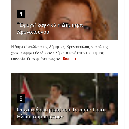
4
“Έφυγε” ξαφνικά η Δήμητρα
Χρονοπούλου
Η ξαφνική απώλεια της Δήμητρας Χρονοπούλου, στα 54 της
χρόνια, αφήνει ένα δυσαναπλήρωτο κενό στην τοπική μας
κοινωνία. Όταν φεύγει ένας άν...
Readmore
5
Οι Αυτοδιοικητικοί του Τσίπρα - Ποιοι
Ηλείοι συμμετέχουν