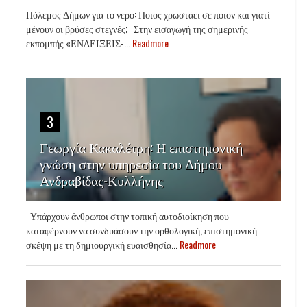
Πόλεμος Δήμων για το νερό: Ποιος χρωστάει σε ποιον και γιατί
μένουν οι βρύσες στεγνές; Στην εισαγωγή της σημερινής
εκπομπής «ΕΝΔΕΙΞΕΙΣ-...
Readmore
3
Γεωργία Κακαλέτρη: Η επιστημονική
γνώση στην υπηρεσία του Δήμου
Ανδραβίδας-Κυλλήνης
Υπάρχουν άνθρωποι στην τοπική αυτοδιοίκηση που
καταφέρνουν να συνδυάσουν την ορθολογική, επιστημονική
σκέψη με τη δημιουργική ευαισθησία...
Readmore