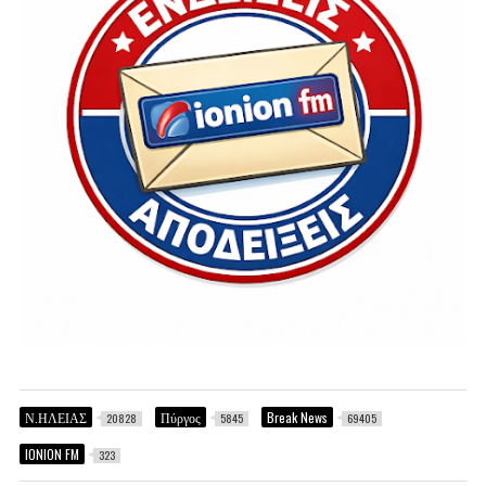
Ν.ΗΛΕΙΑΣ
Πύργος
Break News
20828
5845
69405
IONION FM
323